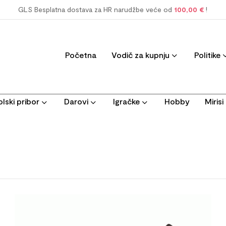
GLS Besplatna dostava za HR narudžbe veće od
100,00 €
!
Početna
Vodič za kupnju
Politike
lski pribor
Darovi
Igračke
Hobby
Miris