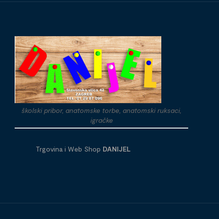
školski pribor, anatomske torbe, anatomski ruksaci,
igračke
Trgovina i Web Shop
DANIJEL