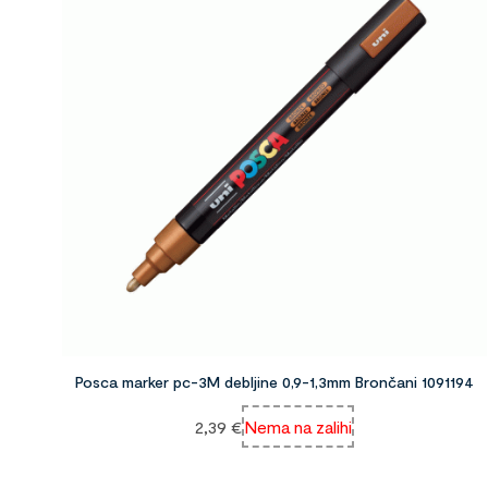
Posca marker pc-3M debljine 0,9-1,3mm Brončani 1091194
2,39
€
Nema na zalihi