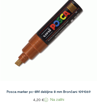
Posca marker pc-8M debljine 8 mm Brončani 1091069
Na zalihi
4,20
€