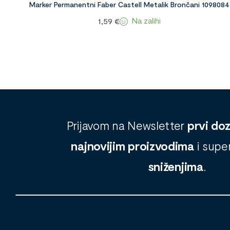
Marker Permanentni Faber Castell Metalik Brončani 1098084
Na zalihi
1,59
€
Prijavom na Newsletter
prvi do
najnovijim proizvodima
i supe
sniženjima
.