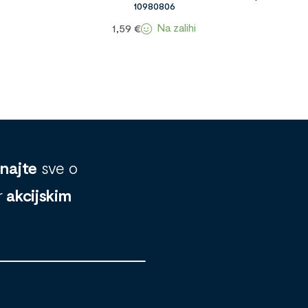
10980806
Na zalihi
1,59
€
znajte
sve o
r
akcijskim