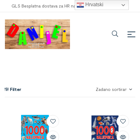
Hrvatski
GLS Besplatna dostava za HR narudžbe veće od
100,00 €
!
Filter