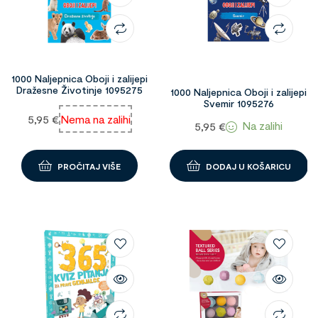
1000 Naljepnica Oboji i zalijepi
Dražesne Životinje 1095275
1000 Naljepnica Oboji i zalijepi
Svemir 1095276
5,95
€
Nema na zalihi
Na zalihi
5,95
€
PROČITAJ VIŠE
DODAJ U KOŠARICU