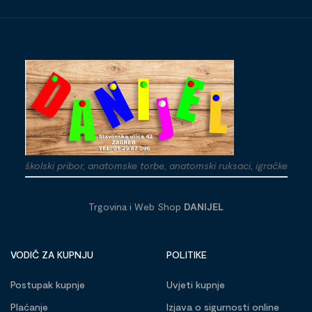
školski pribor, anatomske torbe, anatomski ruksaci, igračke
Trgovina i Web Shop
DANIJEL
VODIČ ZA KUPNJU
POLITIKE
Postupak kupnje
Uvjeti kupnje
Plaćanje
Izjava o sigurnosti online