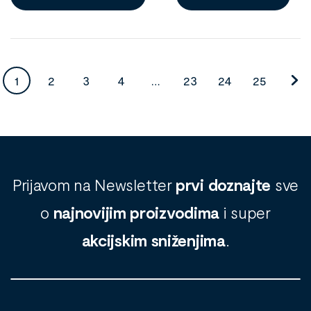
1
2
3
4
…
23
24
25
Prijavom na Newsletter
prvi doznajte
sve
o
najnovijim proizvodima
i super
akcijskim sniženjima
.