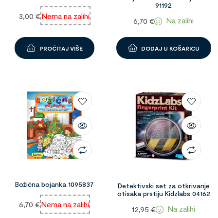
91192
3,00
€
Nema na zalihi
Na zalihi
6,70
€
PROČITAJ VIŠE
DODAJ U KOŠARICU
Božićna bojanka 1095837
Detektivski set za otkrivanje
otisaka prstiju Kidzlabs 04162
6,70
€
Nema na zalihi
Na zalihi
12,95
€