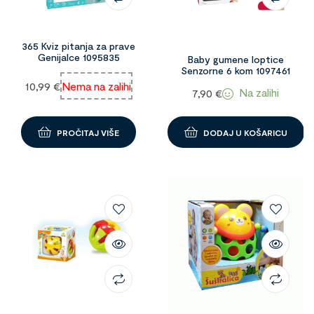
365 Kviz pitanja za prave
Genijalce 1095835
Baby gumene loptice
Senzorne 6 kom 1097461
10,99
€
Nema na zalihi
Na zalihi
7,90
€
PROČITAJ VIŠE
DODAJ U KOŠARICU