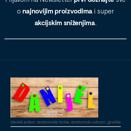
o
najnovijim proizvodima
i super
akcijskim sniženjima
.
školski pribor, anatomske torbe, anatomski ruksaci, igračke