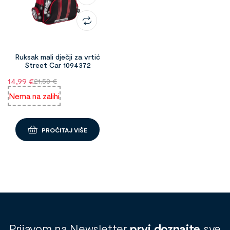
Ruksak mali dječji za vrtić
Street Car 1094372
14,99
€
21,50
€
Nema na zalihi
PROČITAJ VIŠE
Prijavom na Newsletter
prvi doznajte
sve