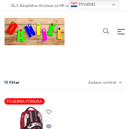
Hrvatski
GLS Besplatna dostava za HR narudžbe veće od
100,00 €
!
Filter
POSEBNA PONUDA