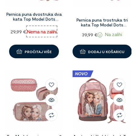
Pernica puna dvostruka dva
kata Top Model Dots
Pernica puna trostruka tri
1098368
kata Top Model Dots
1098369
29,99
€
Nema na zalihi
Na zalihi
39,99
€
PROČITAJ VIŠE
DODAJ U KOŠARICU
NOVO