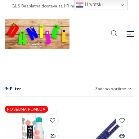
Hrvatski
GLS Besplatna dostava za HR narudžbe veće od
100,00 €
!
Filter
POSEBNA PONUDA