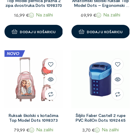
Top Model pernica prazna 2
Anatomski školski ruksak Top
zipa dvostruka Dots 1098370
Model Dots – Ergonomski i
lagan 1098372
Na zalihi
Na zalihi
16,99
€
69,99
€
DODAJ U KOŠARICU
DODAJ U KOŠARICU
NOVO
Ruksak školski s kotačima
Šiljilo Faber Castell 2 rupe
Top Model Dots 1098373
PVC RollOn Dots 1092445
Na zalihi
Na zalihi
79,99
€
3,70
€