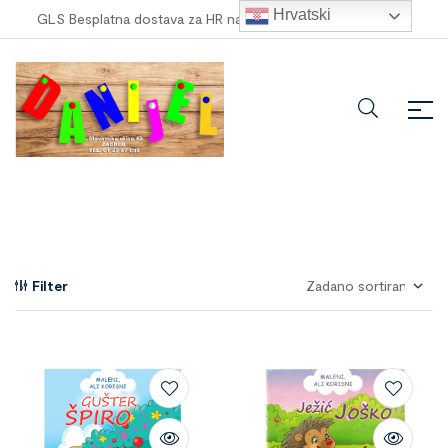
Hrvatski
GLS Besplatna dostava za HR narudžbe veće od
100,00 €
!
Filter