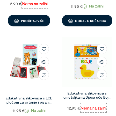
Brojevi 1097210
5,90
€
Nema na zalihi
Na zalihi
11,95
€
PROČITAJ VIŠE
DODAJ U KOŠARICU
Edukativna slikovnica s
umetaljkama Djeca uče Boje
Edukativna slikovnica s LCD
1093297
pločom za crtanje i pisanje
Prve riječi 1097211
12,95
€
Nema na zalihi
Na zalihi
11,95
€