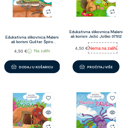
Edukativna slikovnica Maleni
ali korisni Ježić Joško 07512
Edukativna slikovnica Maleni
ali korisni Gušter Špiro
1097269
4,50
€
Nema na zalihi
Na zalihi
4,50
€
DODAJ U KOŠARICU
PROČITAJ VIŠE