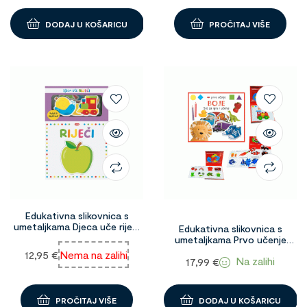
DODAJ U KOŠARICU
PROČITAJ VIŠE
Edukativna slikovnica s
umetaljkama Djeca uče riječi
Edukativna slikovnica s
1093298
umetaljkama Prvo učenje
Boje 1090627
12,95
€
Nema na zalihi
Na zalihi
17,99
€
PROČITAJ VIŠE
DODAJ U KOŠARICU