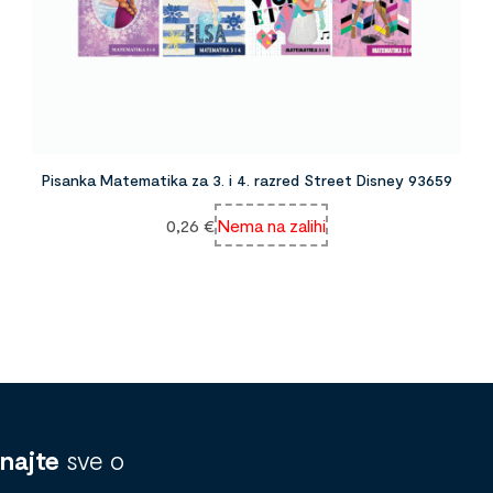
Pisanka Matematika za 3. i 4. razred Street Disney 93659
0,26
€
Nema na zalihi
znajte
sve o