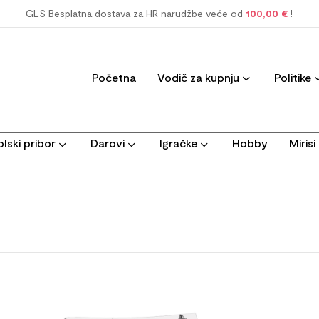
GLS Besplatna dostava za HR narudžbe veće od
100,00 €
!
Početna
Vodič za kupnju
Politike
lski pribor
Darovi
Igračke
Hobby
Miris