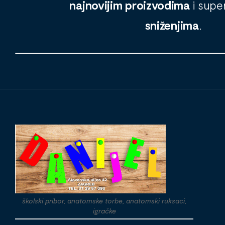
najnovijim proizvodima
i supe
sniženjima
.
školski pribor, anatomske torbe, anatomski ruksaci,
igračke