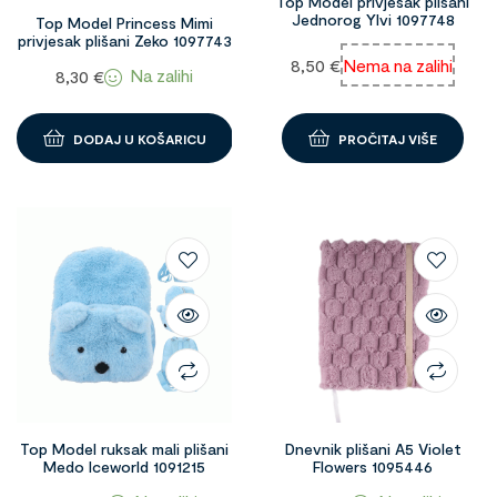
Top Model privjesak plišani
Jednorog Ylvi 1097748
Top Model Princess Mimi
privjesak plišani Zeko 1097743
8,50
€
Nema na zalihi
Na zalihi
8,30
€
DODAJ U KOŠARICU
PROČITAJ VIŠE
Top Model ruksak mali plišani
Dnevnik plišani A5 Violet
Medo Iceworld 1091215
Flowers 1095446