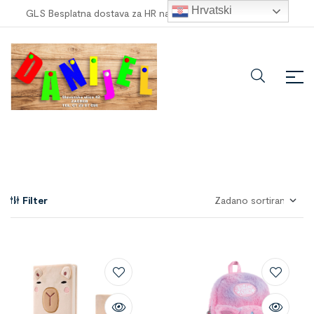
Hrvatski
GLS Besplatna dostava za HR narudžbe veće od
100,00 €
!
Filter