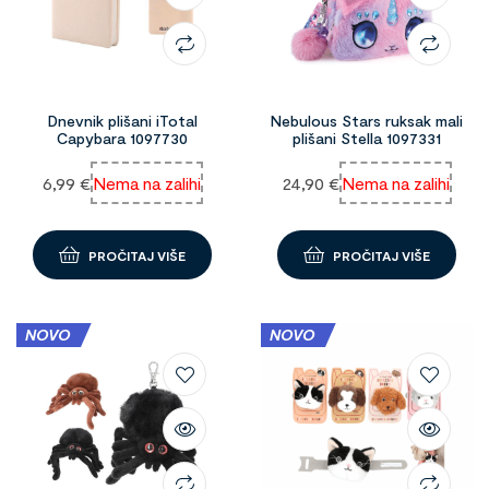
Dnevnik plišani iTotal
Nebulous Stars ruksak mali
Capybara 1097730
plišani Stella 1097331
6,99
€
Nema na zalihi
24,90
€
Nema na zalihi
PROČITAJ VIŠE
PROČITAJ VIŠE
NOVO
NOVO