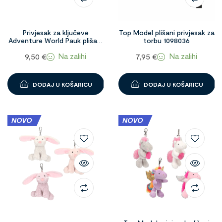
Privjesak za ključeve
Top Model plišani privjesak za
Adventure World Pauk plišani
torbu 1098036
1097741
Na zalihi
Na zalihi
9,50
€
7,95
€
DODAJ U KOŠARICU
DODAJ U KOŠARICU
NOVO
NOVO