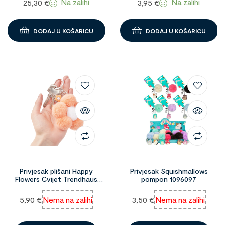
Na zalihi
Na zalihi
25,30
€
3,95
€
DODAJ U KOŠARICU
DODAJ U KOŠARICU
Privjesak plišani Happy
Privjesak Squishmallows
Flowers Cvijet Trendhaus
pompon 1096097
1096236
5,90
€
Nema na zalihi
3,50
€
Nema na zalihi