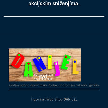
akcijskim sniženjima
.
školski pribor, anatomske torbe, anatomski ruksaci, igračke
Trgovina i Web Shop
DANIJEL