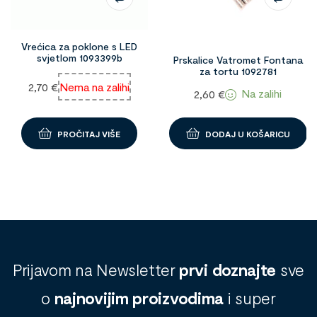
Vrećica za poklone s LED
svjetlom 1093399b
Prskalice Vatromet Fontana
za tortu 1092781
2,70
€
Nema na zalihi
Na zalihi
2,60
€
PROČITAJ VIŠE
DODAJ U KOŠARICU
Prijavom na Newsletter
prvi doznajte
sve
o
najnovijim proizvodima
i super