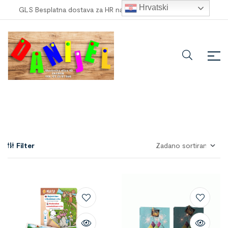
Hrvatski
GLS Besplatna dostava za HR narudžbe veće od
100,00 €
!
Filter