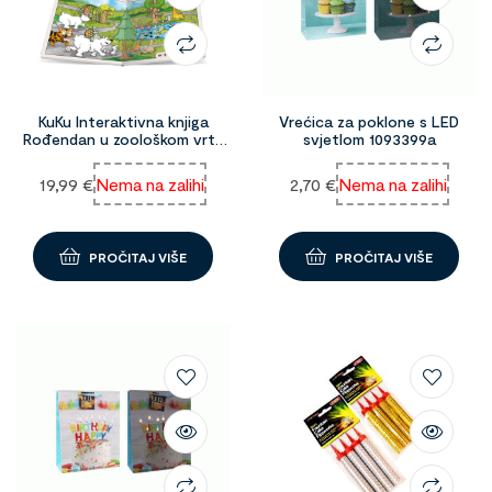
KuKu Interaktivna knjiga
Vrećica za poklone s LED
Rođendan u zoološkom vrtu
svjetlom 1093399a
1095348
19,99
€
Nema na zalihi
2,70
€
Nema na zalihi
PROČITAJ VIŠE
PROČITAJ VIŠE