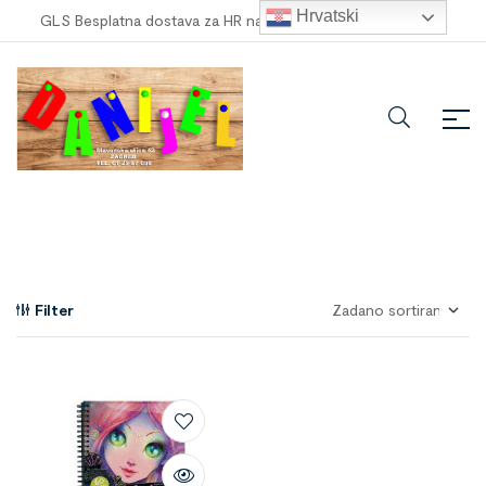
Hrvatski
GLS Besplatna dostava za HR narudžbe veće od
100,00 €
!
Filter