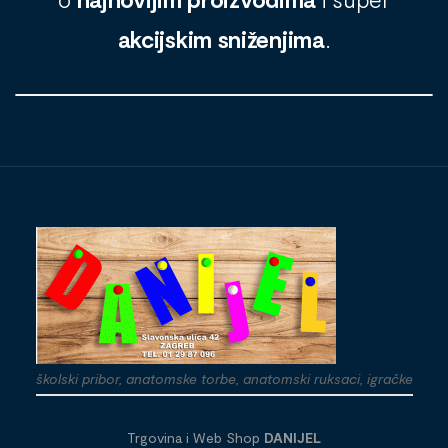
akcijskim sniženjima
.
školski pribor, anatomske torbe, anatomski ruksaci, igračke
Trgovina i Web Shop
DANIJEL