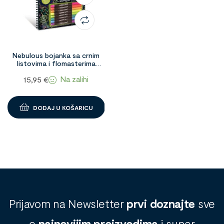
Nebulous bojanka sa crnim
listovima i flomasterima
98058
Na zalihi
15,95
€
DODAJ U KOŠARICU
Prijavom na Newsletter
prvi doznajte
sve
o
najnovijim proizvodima
i super