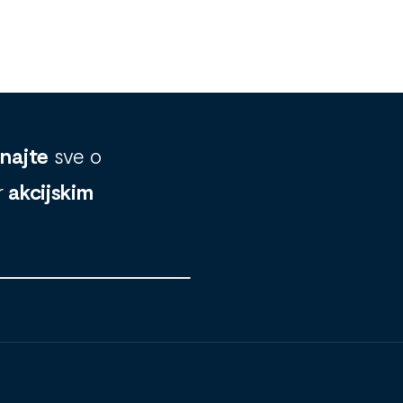
znajte
sve o
r
akcijskim