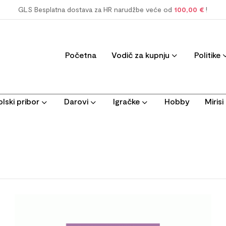
GLS Besplatna dostava za HR narudžbe veće od
100,00 €
!
Početna
Vodič za kupnju
Politike
lski pribor
Darovi
Igračke
Hobby
Miris