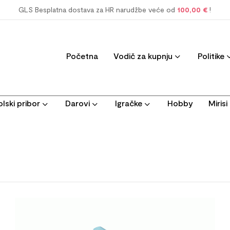
GLS Besplatna dostava za HR narudžbe veće od
100,00 €
!
Početna
Vodič za kupnju
Politike
lski pribor
Darovi
Igračke
Hobby
Miris