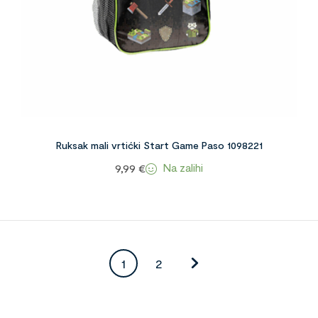
Ruksak mali vrtićki Start Game Paso 1098221
Na zalihi
9,99
€
1
2