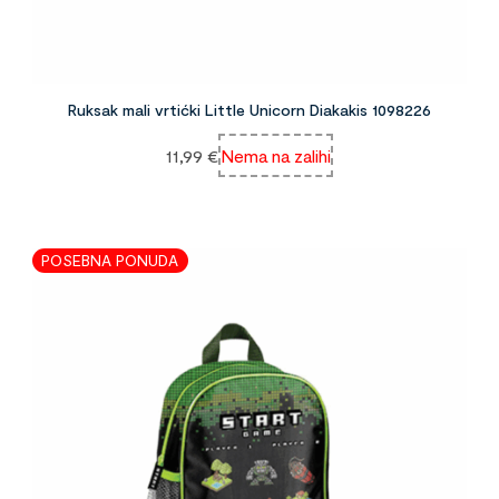
Ruksak mali vrtićki Little Unicorn Diakakis 1098226
11,99
€
Nema na zalihi
POSEBNA PONUDA