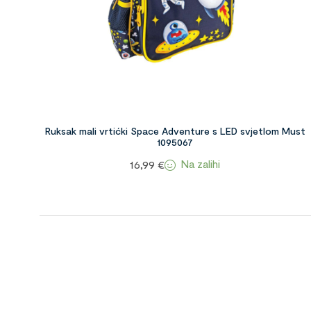
Ruksak mali vrtićki Space Adventure s LED svjetlom Must
1095067
Na zalihi
16,99
€