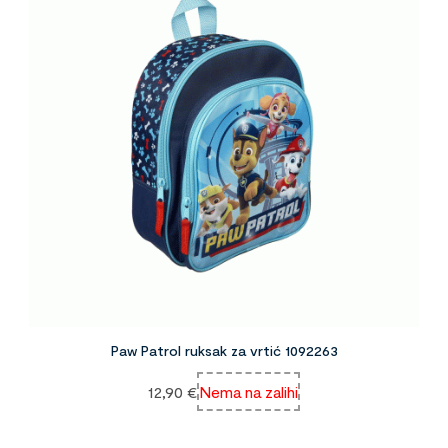
Paw Patrol ruksak za vrtić 1092263
12,90
€
Nema na zalihi