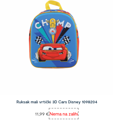
Ruksak mali vrtički 3D Cars Disney 1098204
11,99
€
Nema na zalihi