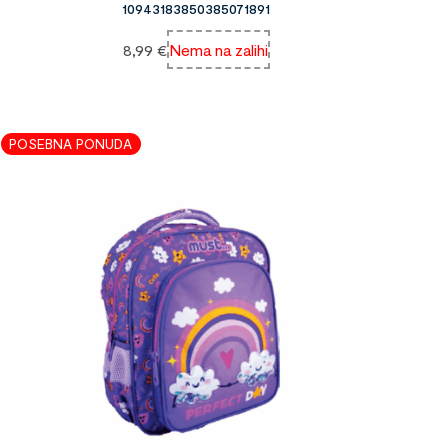
10943183850385071891
8,99
€
Nema na zalihi
POSEBNA PONUDA