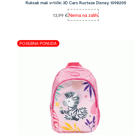
Ruksak mali vrtički 3D Cars Rusteze Disney 1098205
13,99
€
Nema na zalihi
POSEBNA PONUDA