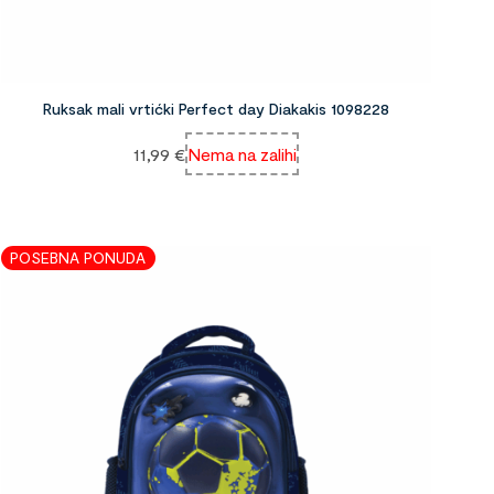
Ruksak mali vrtićki Perfect day Diakakis 1098228
11,99
€
Nema na zalihi
POSEBNA PONUDA