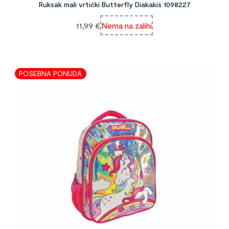
Ruksak mali vrtićki Butterfly Diakakis 1098227
11,99
€
Nema na zalihi
POSEBNA PONUDA