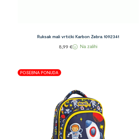
Ruksak mali vrtićki Karbon Zebra 1092341
Na zalihi
8,99
€
POSEBNA PONUDA