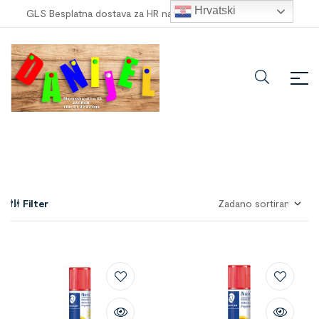
Hrvatski
GLS Besplatna dostava za HR narudžbe veće od
100,00 €
!
Filter