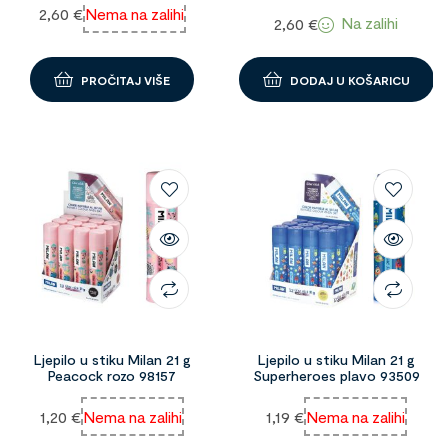
2,60
€
Nema na zalihi
Na zalihi
2,60
€
PROČITAJ VIŠE
DODAJ U KOŠARICU
Ljepilo u stiku Milan 21 g
Ljepilo u stiku Milan 21 g
Peacock rozo 98157
Superheroes plavo 93509
1,20
€
Nema na zalihi
1,19
€
Nema na zalihi