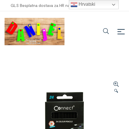
Hrvatski
GLS Besplatna dostava za HR narudžbe veće od
100,00 €
!
🔍