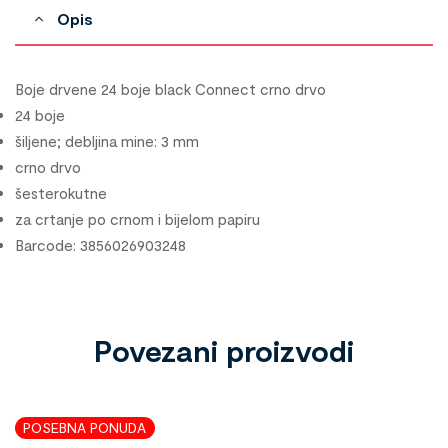
Opis
Boje drvene 24 boje black Connect crno drvo
24 boje
šiljene; debljina mine: 3 mm
crno drvo
šesterokutne
za crtanje po crnom i bijelom papiru
Barcode: 3856026903248
Povezani proizvodi
POSEBNA PONUDA