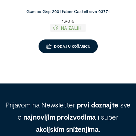
Gumica Grip 2001 Faber Castell siva 03771
1,90
€
NA ZALIHI
DODAJ U KOŠARICU
Prijavom na Newsletter
prvi doznajte
sve
o
najnovijim proizvodima
i super
akcijskim sniženjima
.