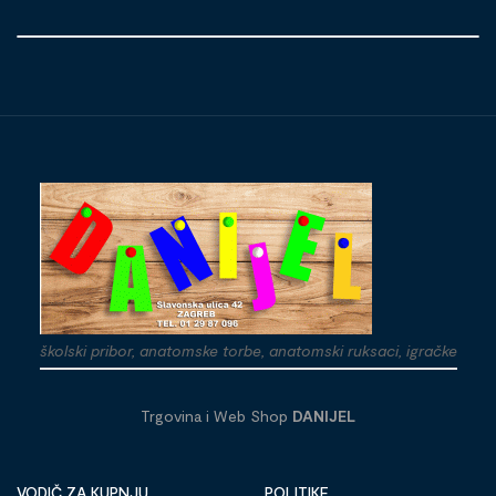
školski pribor, anatomske torbe, anatomski ruksaci, igračke
Trgovina i Web Shop
DANIJEL
VODIČ ZA KUPNJU
POLITIKE