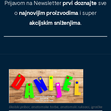
Prijavom na Newsletter
prvi doznajte
sve
o
najnovijim proizvodima
i super
akcijskim sniženjima
.
školski pribor, anatomske torbe, anatomski ruksaci, igračke