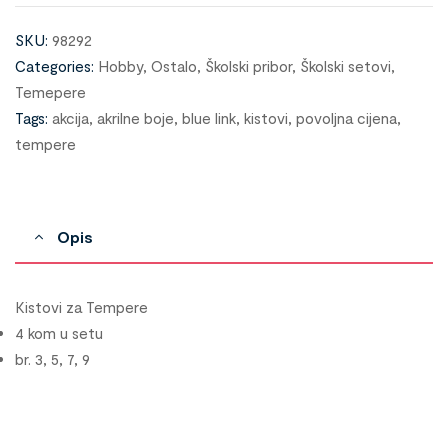
SKU:
98292
Categories:
Hobby
,
Ostalo
,
Školski pribor
,
Školski setovi
,
Temepere
Tags:
akcija
,
akrilne boje
,
blue link
,
kistovi
,
povoljna cijena
,
tempere
Opis
Kistovi za Tempere
4 kom u setu
br. 3, 5, 7, 9