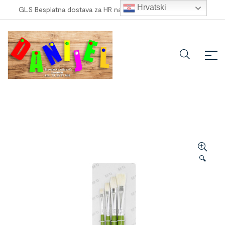
Hrvatski
GLS Besplatna dostava za HR narudžbe veće od
100,00 €
!
🔍