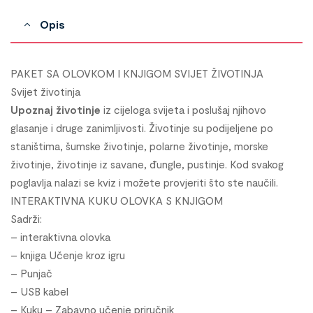
Opis
PAKET SA OLOVKOM I KNJIGOM SVIJET ŽIVOTINJA
Svijet životinja
Upoznaj životinje
iz cijeloga svijeta i poslušaj njihovo
glasanje i druge zanimljivosti. Životinje su podijeljene po
staništima, šumske životinje, polarne životinje, morske
životinje, životinje iz savane, đungle, pustinje. Kod svakog
poglavlja nalazi se kviz i možete provjeriti što ste naučili.
INTERAKTIVNA KUKU OLOVKA S KNJIGOM
Sadrži:
– interaktivna olovka
– knjiga Učenje kroz igru
– Punjač
– USB kabel
– Kuku – Zabavno učenje priručnik