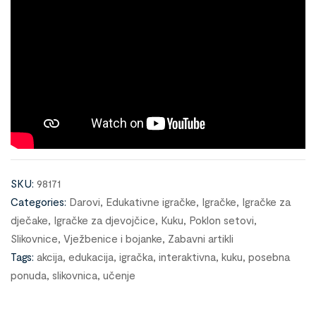
SKU:
98171
Categories:
Darovi
,
Edukativne igračke
,
Igračke
,
Igračke za
dječake
,
Igračke za djevojčice
,
Kuku
,
Poklon setovi
,
Slikovnice
,
Vježbenice i bojanke
,
Zabavni artikli
Tags:
akcija
,
edukacija
,
igračka
,
interaktivna
,
kuku
,
posebna
ponuda
,
slikovnica
,
učenje