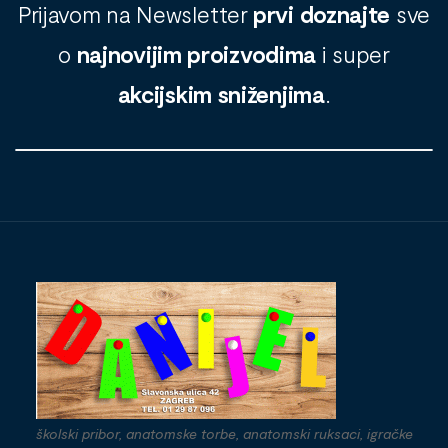
Prijavom na Newsletter
prvi doznajte
sve
o
najnovijim proizvodima
i super
akcijskim sniženjima
.
školski pribor, anatomske torbe, anatomski ruksaci, igračke