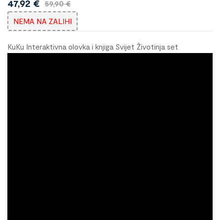
47,92
€
59,90
€
NEMA NA ZALIHI
KuKu Interaktivna olovka i knjiga Svijet Životinja set