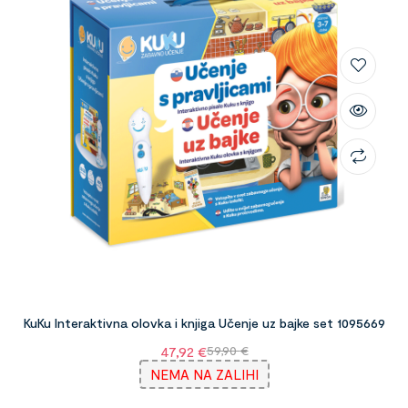
KuKu Interaktivna olovka i knjiga Učenje uz bajke set 1095669
47,92
€
59,90
€
NEMA NA ZALIHI