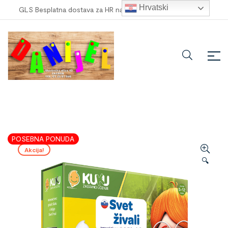
Hrvatski
GLS Besplatna dostava za HR narudžbe veće od
100,00 €
!
POSEBNA PONUDA
Akcija!
🔍