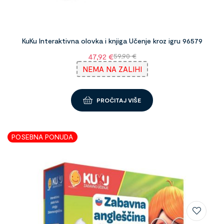
KuKu Interaktivna olovka i knjiga Učenje kroz igru 96579
47,92
€
59,90
€
NEMA NA ZALIHI
PROČITAJ VIŠE
POSEBNA PONUDA