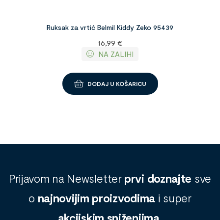
Ruksak za vrtić Belmil Kiddy Zeko 95439
16,99
€
NA ZALIHI
DODAJ U KOŠARICU
Prijavom na Newsletter
prvi doznajte
sve
o
najnovijim proizvodima
i super
akcijskim sniženjima
.