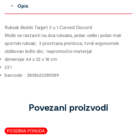
Opis
Ruksak školski Target 2 u 1 Curved Discord
Može se rastaviti na dva ruksaka, jedan veliki i jedan mali
sportski ruksak; 3 prostrana pretinca; tvrdi ergonomski
oblikovan leđni dio; nepromočivi materijal
dimenzije 44 x 32 x 18 cm
23 l
barcode : 3838622280589
Povezani proizvodi
POSEBNA PONUDA