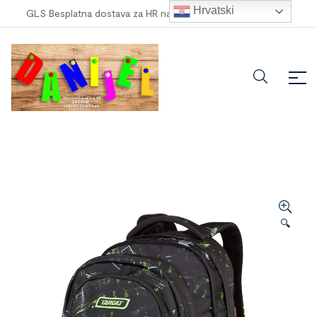
Hrvatski
GLS Besplatna dostava za HR narudžbe veće od
100,00 €
!
🔍