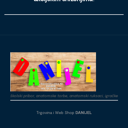
školski pribor, anatomske torbe, anatomski ruksaci, igračke
Trgovina i Web Shop
DANIJEL