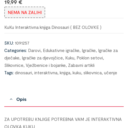
19,99
€
NEMA NA ZALIHI
KuKu Interaktivna knjiga Dinosauri ( BEZ OLOVKE )
SKU:
1091257
Categories:
Darovi
,
Edukativne igračke
,
Igračke
,
Igračke za
dječake
,
Igračke za djevojčice
,
Kuku
,
Poklon setovi
,
Slikovnice
,
Vježbenice i bojanke
,
Zabavni artikli
Tags:
dinosauri
,
interaktivna
,
knjiga
,
kuku
,
slikovnica
,
učenje
Opis
ZA UPOTREBU KNJIGE POTREBNA VAM JE INTERAKTIVNA
OLOVKA KUKU