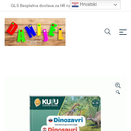
Hrvatski
GLS Besplatna dostava za HR narudžbe veće od
100,00 €
!
🔍