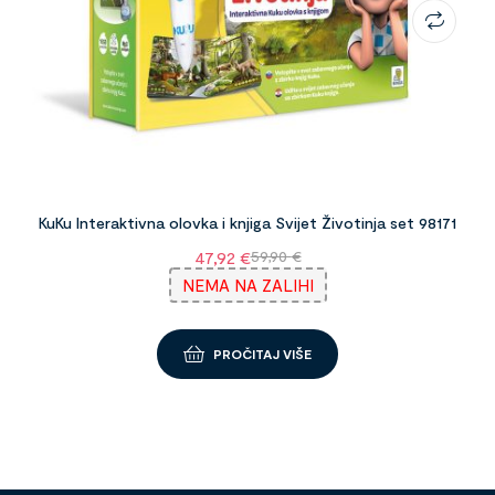
KuKu Interaktivna olovka i knjiga Svijet Životinja set 98171
47,92
€
59,90
€
NEMA NA ZALIHI
PROČITAJ VIŠE