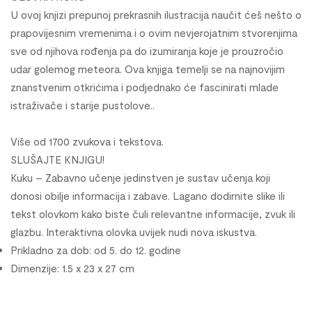
U ovoj knjizi prepunoj prekrasnih ilustracija naučit ćeš nešto o
prapovijesnim vremenima i o ovim nevjerojatnim stvorenjima
sve od njihova rođenja pa do izumiranja koje je prouzročio
udar golemog meteora. Ova knjiga temelji se na najnovijim
znanstvenim otkrićima i podjednako će fascinirati mlade
istraživače i starije pustolove..
Više od 1700 zvukova i tekstova.
SLUŠAJTE KNJIGU!
Kuku – Zabavno učenje jedinstven je sustav učenja koji
donosi obilje informacija i zabave. Lagano dodirnite slike ili
tekst olovkom kako biste čuli relevantne informacije, zvuk ili
glazbu. Interaktivna olovka uvijek nudi nova iskustva.
Prikladno za dob: od 5. do 12. godine
Dimenzije: 1.5 x 23 x 27 cm