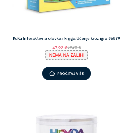
KuKu Interaktivna olovka i knjiga Učenje kroz igru 96579
47,92
€
59,90
€
NEMA NA ZALIHI
PROČITAJ VIŠE