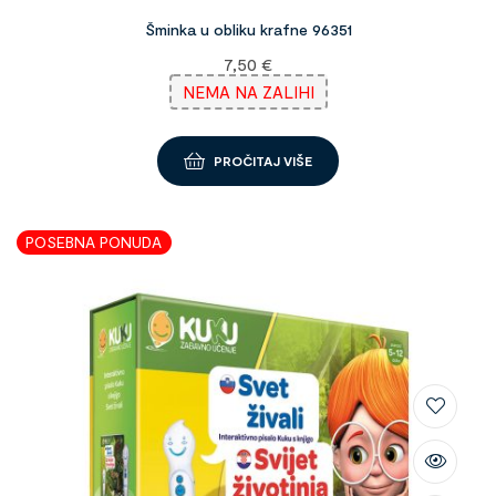
Šminka u obliku krafne 96351
7,50
€
NEMA NA ZALIHI
PROČITAJ VIŠE
POSEBNA PONUDA