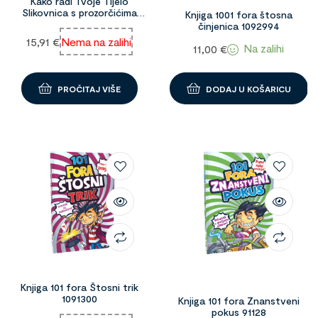
Kako radi Tvoje Tijelo
Slikovnica s prozorčićima
Knjiga 1001 fora štosna
96684
činjenica 1092994
15,91
€
Nema na zalihi
Na zalihi
11,00
€
PROČITAJ VIŠE
DODAJ U KOŠARICU
Knjiga 101 fora Štosni trik
1091300
Knjiga 101 fora Znanstveni
pokus 91128