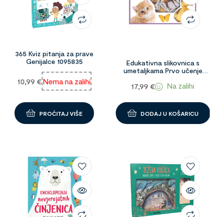
365 Kviz pitanja za prave
Genijalce 1095835
Edukativna slikovnica s
umetaljkama Prvo učenje
Životinje 94231
10,99
€
Nema na zalihi
Na zalihi
17,99
€
PROČITAJ VIŠE
DODAJ U KOŠARICU