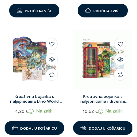
PROČITAJ VIŠE
PROČITAJ VIŠE
Kreativna bojanka s
Kreativna bojanka s
naljepnicama Dino World
naljepnicama i drvenim
1097340
bojama Dino World 1090960
Na zalihi
Na zalihi
4,20
€
10,62
€
DODAJ U KOŠARICU
DODAJ U KOŠARICU