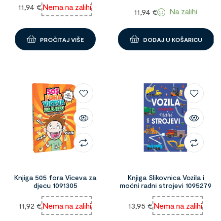
11,94
€
Nema na zalihi
Na zalihi
11,94
€
PROČITAJ VIŠE
DODAJ U KOŠARICU
Knjiga 505 fora Viceva za
Knjiga Slikovnica Vozila i
djecu 1091305
moćni radni strojevi 1095279
11,92
€
Nema na zalihi
13,95
€
Nema na zalihi