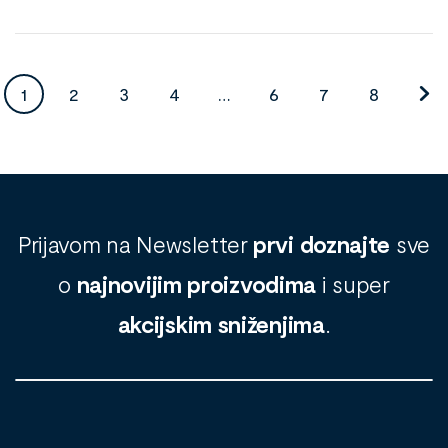
1
2
3
4
…
6
7
8
Prijavom na Newsletter
prvi doznajte
sve
o
najnovijim proizvodima
i super
akcijskim sniženjima
.