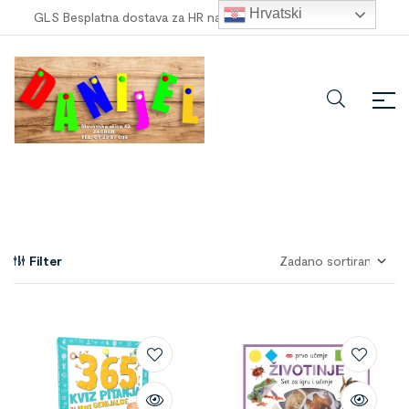
Hrvatski
GLS Besplatna dostava za HR narudžbe veće od
100,00 €
!
Filter