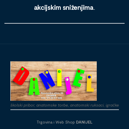
akcijskim sniženjima
.
školski pribor, anatomske torbe, anatomski ruksaci, igračke
Trgovina i Web Shop
DANIJEL