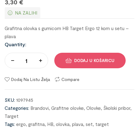
3,30
€
NA ZALIHI
Grafitna olovka s gumicom HB Target Ergo 12 kom u setu –
plava
Quantity:
DODAJ U KOŠARICU
Dodaj Na Listu Želja
Compare
SKU:
1097945
Categories:
Brandovi
,
Grafitne olovke
,
Olovke
,
Školski pribor
,
Target
Tags:
ergo
,
grafitna
,
HB
,
olovka
,
plava
,
set
,
target