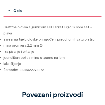
Opis
Grafitna olovka s gumicom HB Target Ergo 12 kom set –
plava
zarezi na tijelu olovke prilagođeni prirodnom hvatu prstiju
mina promjera 2,2 mm Ø
za pisanje i crtanje
jednoličan potez mine otporne na lom
lako šiljenje
Barcode: 3838622278272
Povezani proizvodi