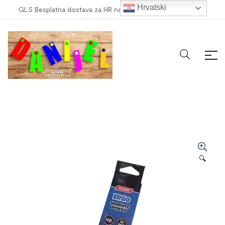
Hrvatski
GLS Besplatna dostava za HR narudžbe veće od
100,00 €
!
🔍