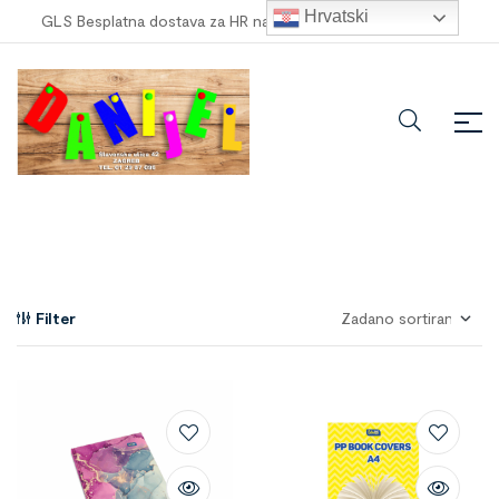
Hrvatski
GLS Besplatna dostava za HR narudžbe veće od
100,00 €
!
Filter