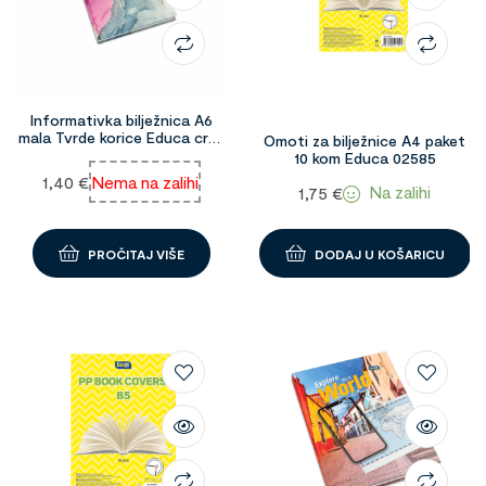
Informativka bilježnica A6
mala Tvrde korice Educa crte
Omoti za bilježnice A4 paket
98228
10 kom Educa 02585
1,40
€
Nema na zalihi
Na zalihi
1,75
€
PROČITAJ VIŠE
DODAJ U KOŠARICU