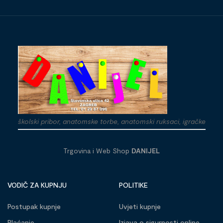
školski pribor, anatomske torbe, anatomski ruksaci, igračke
Trgovina i Web Shop
DANIJEL
VODIČ ZA KUPNJU
POLITIKE
Postupak kupnje
Uvjeti kupnje
Plaćanje
Izjava o sigurnosti online