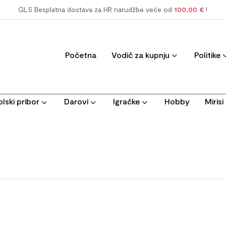
GLS Besplatna dostava za HR narudžbe veće od
100,00 €
!
Početna
Vodič za kupnju
Politike
lski pribor
Darovi
Igračke
Hobby
Miris