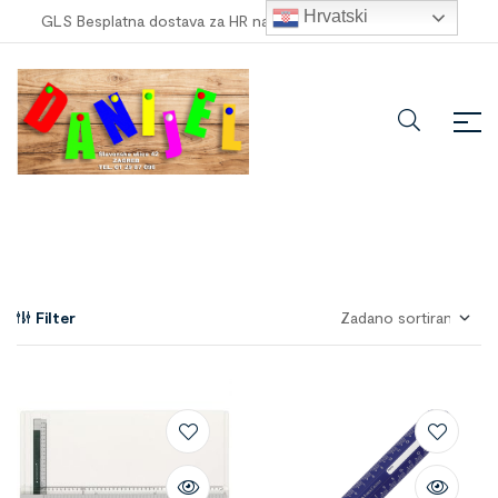
Hrvatski
GLS Besplatna dostava za HR narudžbe veće od
100,00 €
!
Filter