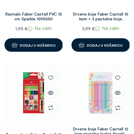
Ravnalo Faber Castell PVC 15
Drvene boje Faber Castell 10
cm Sparkle 1095050
kom + 3 pastelne boje
Unicorn 1095850
Na zalihi
Na zalihi
1,95
€
3,99
€
DODAJ U KOŠARICU
DODAJ U KOŠARICU
Drvene boje Faber Castell 12
kom metalna kutija Sparkle