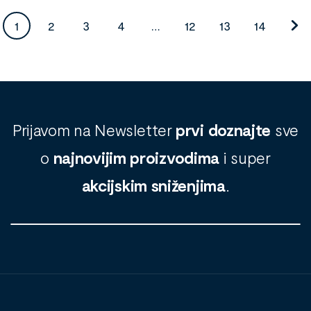
1
2
3
4
…
12
13
14
Prijavom na Newsletter
prvi doznajte
sve
o
najnovijim proizvodima
i super
akcijskim sniženjima
.