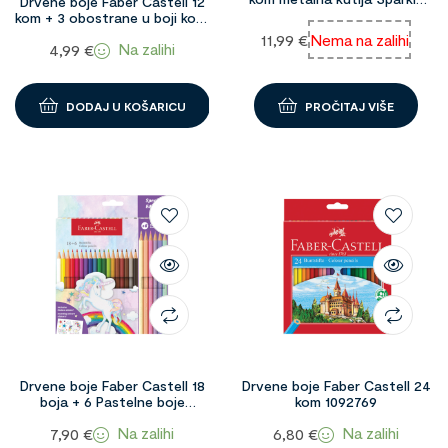
Drvene boje Faber Castell 12
pastel 1091538
kom + 3 obostrane u boji kože
1091611
11,99
€
Nema na zalihi
Na zalihi
4,99
€
DODAJ U KOŠARICU
PROČITAJ VIŠE
Drvene boje Faber Castell 18
Drvene boje Faber Castell 24
boja + 6 Pastelne boje
kom 1092769
Unicorn 1094852
Na zalihi
Na zalihi
7,90
€
6,80
€