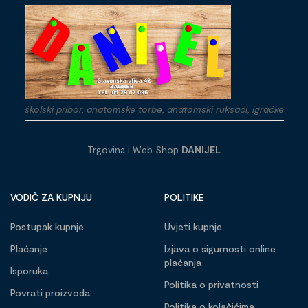
školski pribor, anatomske torbe, anatomski ruksaci, igračke
Trgovina i Web Shop
DANIJEL
VODIČ ZA KUPNJU
POLITIKE
Postupak kupnje
Uvjeti kupnje
Plaćanje
Izjava o sigurnosti online
plaćanja
Isporuka
Politika o privatnosti
Povrati proizvoda
Politika o kolačićima