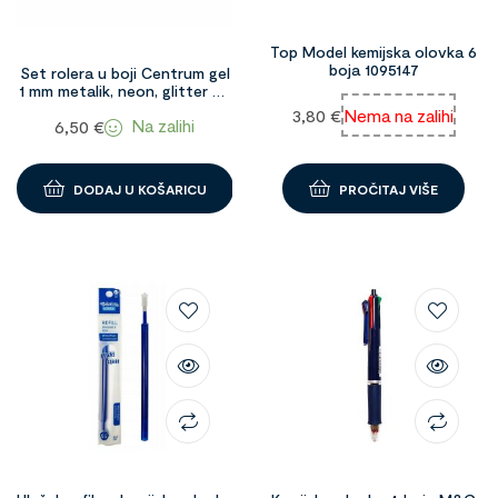
Top Model kemijska olovka 6
boja 1095147
Set rolera u boji Centrum gel
1 mm metalik, neon, glitter 24
kom 1098593
3,80
€
Nema na zalihi
Na zalihi
6,50
€
DODAJ U KOŠARICU
PROČITAJ VIŠE