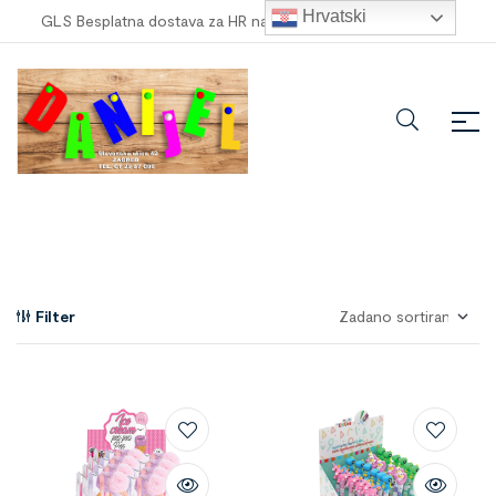
Hrvatski
GLS Besplatna dostava za HR narudžbe veće od
100,00 €
!
Filter