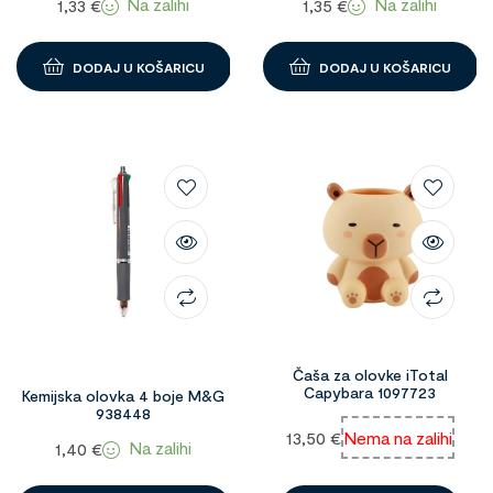
Na zalihi
Na zalihi
1,33
€
1,35
€
DODAJ U KOŠARICU
DODAJ U KOŠARICU
Čaša za olovke iTotal
Capybara 1097723
Kemijska olovka 4 boje M&G
938448
13,50
€
Nema na zalihi
Na zalihi
1,40
€