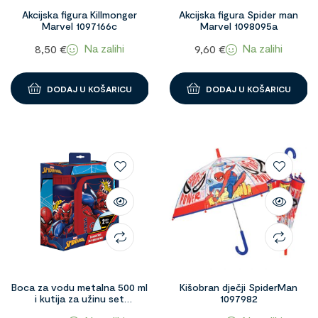
Akcijska figura Killmonger
Akcijska figura Spider man
Marvel 1097166c
Marvel 1098095a
Na zalihi
Na zalihi
8,50
€
9,60
€
DODAJ U KOŠARICU
DODAJ U KOŠARICU
Boca za vodu metalna 500 ml
Kišobran dječji SpiderMan
i kutija za užinu set
1097982
Spiderman 1096715