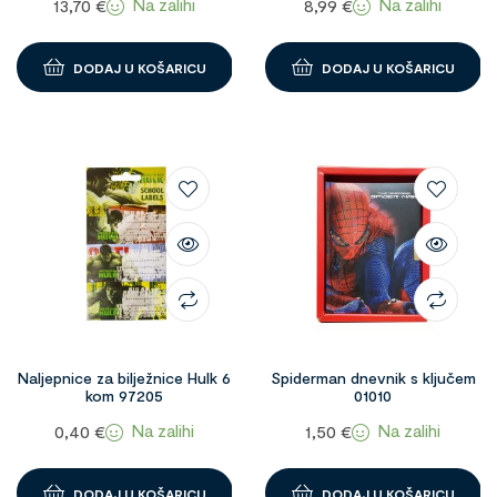
Na zalihi
Na zalihi
13,70
€
8,99
€
DODAJ U KOŠARICU
DODAJ U KOŠARICU
Naljepnice za bilježnice Hulk 6
Spiderman dnevnik s ključem
kom 97205
01010
Na zalihi
Na zalihi
0,40
€
1,50
€
DODAJ U KOŠARICU
DODAJ U KOŠARICU