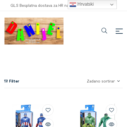
Hrvatski
GLS Besplatna dostava za HR narudžbe veće od
100,00 €
!
Filter