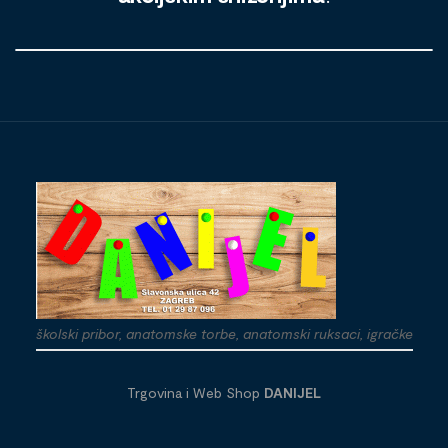
školski pribor, anatomske torbe, anatomski ruksaci, igračke
Trgovina i Web Shop
DANIJEL