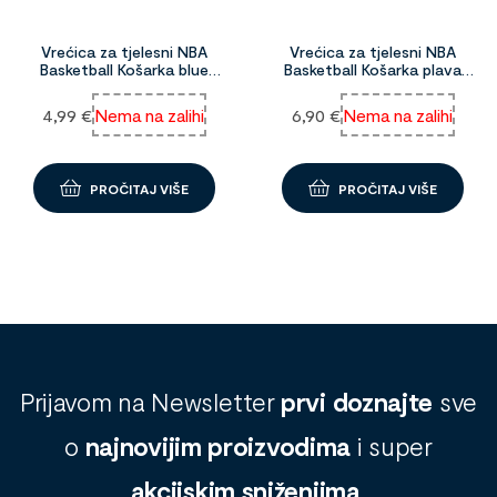
Vrećica za tjelesni NBA
Vrećica za tjelesni NBA
Basketball Košarka blue
Basketball Košarka plava
1094920
1096707
4,99
€
Nema na zalihi
6,90
€
Nema na zalihi
PROČITAJ VIŠE
PROČITAJ VIŠE
Prijavom na Newsletter
prvi doznajte
sve
o
najnovijim proizvodima
i super
akcijskim sniženjima
.