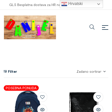
Hrvatski
GLS Besplatna dostava za HR narudžbe veće od
100,00 €
!
Filter
POSEBNA PONUDA