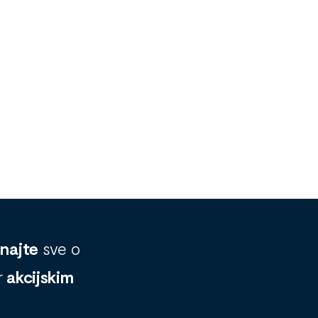
znajte
sve o
r
akcijskim