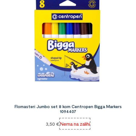
Flomasteri Jumbo set 8 kom Centropen Bigga Markers
1094407
3,50
€
Nema na zalihi