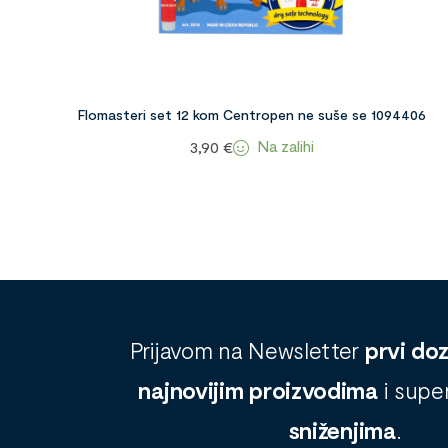
Flomasteri set 12 kom Centropen ne suše se 1094406
Na zalihi
3,90
€
Prijavom na Newsletter
prvi do
najnovijim proizvodima
i supe
sniženjima
.