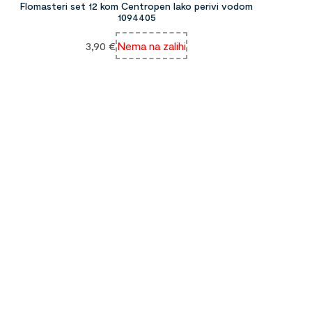
Flomasteri set 12 kom Centropen lako perivi vodom
1094405
3,90
€
Nema na zalihi