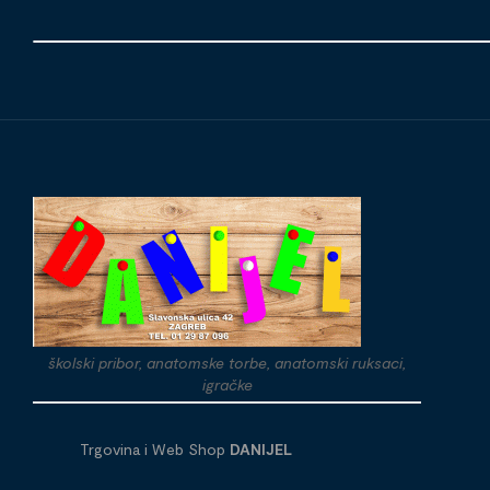
školski pribor, anatomske torbe, anatomski ruksaci,
igračke
Trgovina i Web Shop
DANIJEL