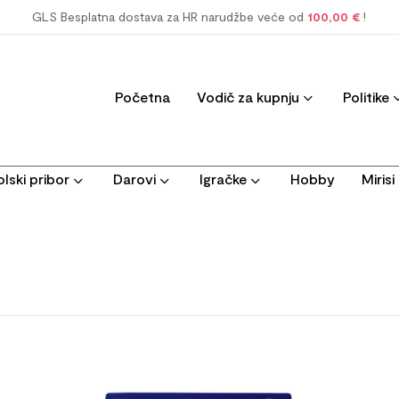
GLS Besplatna dostava za HR narudžbe veće od
100,00 €
!
Početna
Vodič za kupnju
Politike
lski pribor
Darovi
Igračke
Hobby
Miris