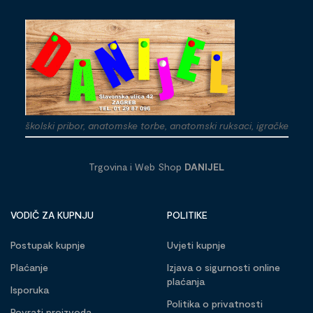
školski pribor, anatomske torbe, anatomski ruksaci, igračke
Trgovina i Web Shop
DANIJEL
VODIČ ZA KUPNJU
POLITIKE
Postupak kupnje
Uvjeti kupnje
Plaćanje
Izjava o sigurnosti online
plaćanja
Isporuka
Politika o privatnosti
Povrati proizvoda