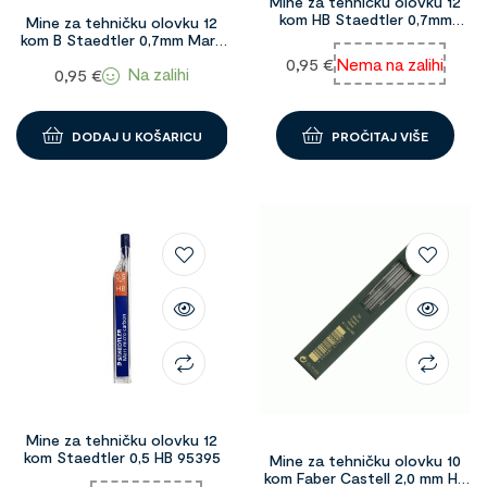
Mine za tehničku olovku 12
kom HB Staedtler 0,7mm
Mine za tehničku olovku 12
Mars micro carbon 96529
kom B Staedtler 0,7mm Mars
micro carbon 1095899
0,95
€
Nema na zalihi
Na zalihi
0,95
€
DODAJ U KOŠARICU
PROČITAJ VIŠE
Mine za tehničku olovku 12
kom Staedtler 0,5 HB 95395
Mine za tehničku olovku 10
kom Faber Castell 2,0 mm HB