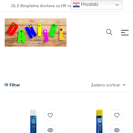
Hrvatski
GLS Besplatna dostava za HR narudžbe veće od
100,00 €
!
Filter