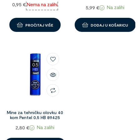
1093812
0,95
€
Nema na zalihi
Na zalihi
5,99
€
PROČITAJ VIŠE
DODAJ U KOŠARICU
Mine za tehničku olovku 40
kom Pentel 0,5 HB 89425
Na zalihi
2,80
€