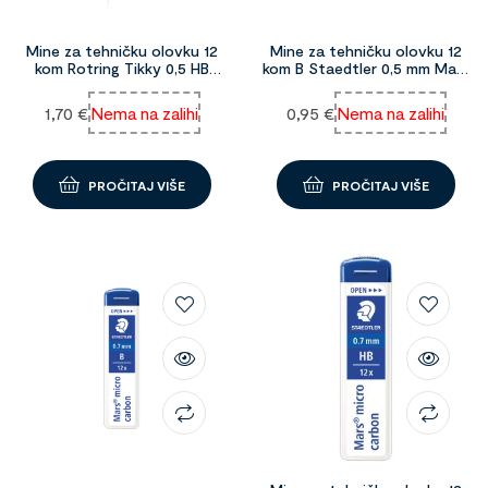
Mine za tehničku olovku 12
Mine za tehničku olovku 12
kom Rotring Tikky 0,5 HB
kom B Staedtler 0,5 mm Mars
03817
micro carbon 98217
1,70
€
Nema na zalihi
0,95
€
Nema na zalihi
PROČITAJ VIŠE
PROČITAJ VIŠE