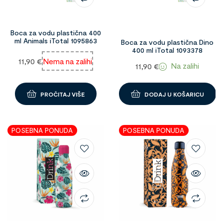
Boca za vodu plastična 400
ml Animals iTotal 1095863
Boca za vodu plastična Dino
400 ml iTotal 1093378
11,90
€
Nema na zalihi
Na zalihi
11,90
€
PROČITAJ VIŠE
DODAJ U KOŠARICU
POSEBNA PONUDA
POSEBNA PONUDA