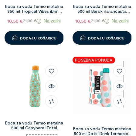
Boca za vodu Termo metalna
Boca za vodu Termo metalna
350 ml Tropical Vibes iDrink
500 ml Barok narančasta
termosica 1098586
iDrink termosica 1098587
Na zalihi
Na zalihi
10,50
€
10,50
€
21,00
€
21,00
€
DODAJ U KOŠARICU
DODAJ U KOŠARICU
POSEBNA PONUDA
Boca za vodu Termo metalna
500 ml Capybara iTotal
Boca za vodu Termo metalna
1097725
500 ml Dots iDrink termosica