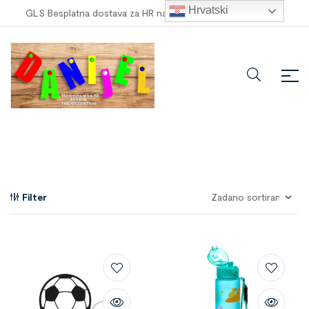
Hrvatski
GLS Besplatna dostava za HR narudžbe veće od
100,00 €
!
Filter