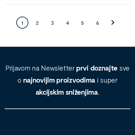
1
2
3
4
5
6
Prijavom na Newsletter
prvi doznajte
sve
o
najnovijim proizvodima
i super
akcijskim sniženjima
.