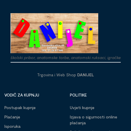
školski pribor, anatomske torbe, anatomski ruksaci, igračke
Trgovina i Web Shop
DANIJEL
VODIČ ZA KUPNJU
POLITIKE
Postupak kupnje
Uvjeti kupnje
Plaćanje
Izjava o sigurnosti online
plaćanja
Isporuka