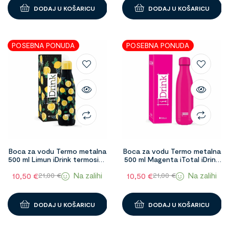
DODAJ U KOŠARICU
DODAJ U KOŠARICU
POSEBNA PONUDA
POSEBNA PONUDA
Boca za vodu Termo metalna
Boca za vodu Termo metalna
500 ml Limun iDrink termosica
500 ml Magenta iTotal iDrink
1098588
1098583
Na zalihi
Na zalihi
10,50
€
10,50
€
21,00
€
21,00
€
DODAJ U KOŠARICU
DODAJ U KOŠARICU