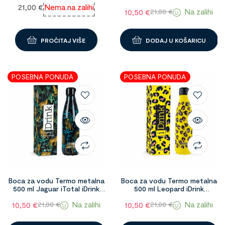
1098589
21,00
€
Nema na zalihi
Na zalihi
10,50
€
21,00
€
PROČITAJ VIŠE
DODAJ U KOŠARICU
POSEBNA PONUDA
POSEBNA PONUDA
Boca za vodu Termo metalna
Boca za vodu Termo metalna
500 ml Jaguar iTotal iDrink
500 ml Leopard iDrink
1098584
termosica za djecu i odrasle
Na zalihi
Na zalihi
10,50
€
10,50
€
21,00
€
21,00
€
1098590