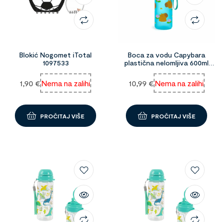
Blokić Nogomet iTotal
Boca za vodu Capybara
1097533
plastična nelomljiva 600ml
Puckator 1098612
1,90
€
Nema na zalihi
10,99
€
Nema na zalihi
PROČITAJ VIŠE
PROČITAJ VIŠE