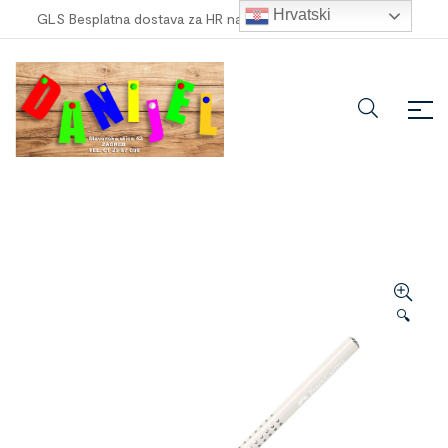
Hrvatski
GLS Besplatna dostava za HR narudžbe veće od
100,00 €
!
🔍