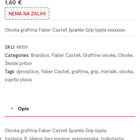
1,60
€
NEMA NA ZALIHI
Olovka grafitna Faber Castell Sparkle Grip bijela xxxxxxxx
SKU:
98159
Categories:
Brandovi
,
Faber Castell
,
Grafitne olovke
,
Olovke
,
Školski pribor
Tags:
djevojčice
,
faber Castell
,
grafitna
,
grip
,
metalik
,
olovka
,
svjetlo plava
Opis
Olovka grafitna Faber Castell Sparkle Grip bijela
tvrdoća: B; šiljena; bez gumice; ergonomska; trokutasta;