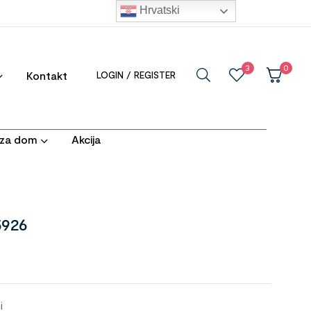
Hrvatski
3
0
Kontakt
LOGIN / REGISTER
i za dom
Akcija
5926
i