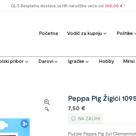
GLS Besplatna dostava za HR narudžbe veće od
100,00 €
!
Početna
Vodič za kupnju
Politike
lski pribor
Darovi
Igračke
Hobby
Miris
Peppa Pig Žigići 109
7,50
€
🔍
NA ZALIHI
Puzzle Peppa Pig 2u1 Clementon