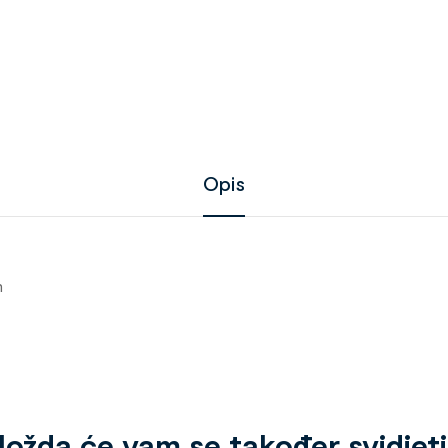
Opis
m
ožda će vam se također svidjet