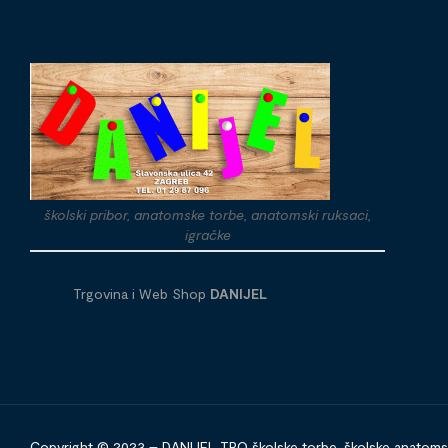
školski pribor, anatomske torbe, anatomski ruksaci,
igračke
Trgovina i Web Shop
DANIJEL
Copyright © 2023 – DANIJEL TPO školske torbe, školske anatomske