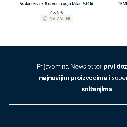
Vodeni kist + 5 drvenih boja Milan 93016
TEMP
4,65
€
NA ZALIHI
Prijavom na Newsletter
prvi do
najnovijim proizvodima
i supe
sniženjima
.