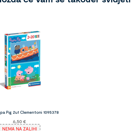
ppa Pig 2u1 Clementoni 1095378
6,50
€
NEMA NA ZALIHI