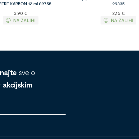
ERE KARBON 12 ml 89755
99335
3,90
€
2,15
€
NA ZALIHI
NA ZALIHI
znajte
sve o
r
akcijskim