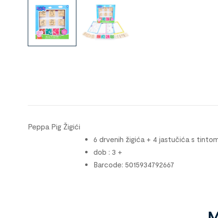
Peppa Pig Žigići
6 drvenih žigića + 4 jastučića s tinto
dob : 3 +
Barcode: 5015934792667
M