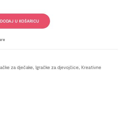
DODAJ U KOŠARICU
are
račke za dječake
,
Igračke za djevojčice
,
Kreativne