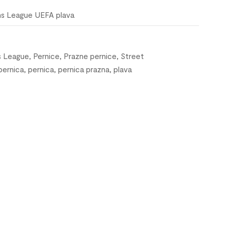
ns League UEFA plava
 League
,
Pernice
,
Prazne pernice
,
Street
pernica
,
pernica
,
pernica prazna
,
plava