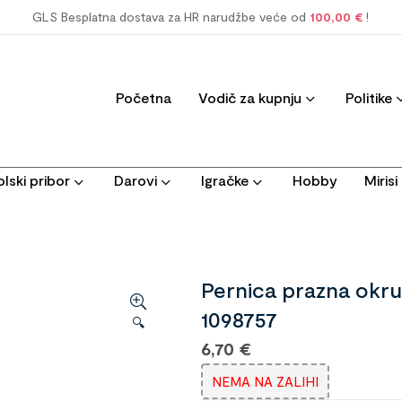
GLS Besplatna dostava za HR narudžbe veće od
100,00 €
!
Početna
Vodič za kupnju
Politike
lski pribor
Darovi
Igračke
Hobby
Miris
Pernica prazna okr
1098757
🔍
6,70
€
NEMA NA ZALIHI