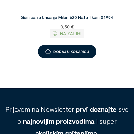
Gumica za brisanje Milan 620 Nata 1 kom 04994
0,50
€
NA ZALIHI
DODAJ U KOŠARICU
Prijavom na Newsletter
prvi doznajte
sve
o
najnovijim proizvodima
i super
akcijskim sniženjima
.