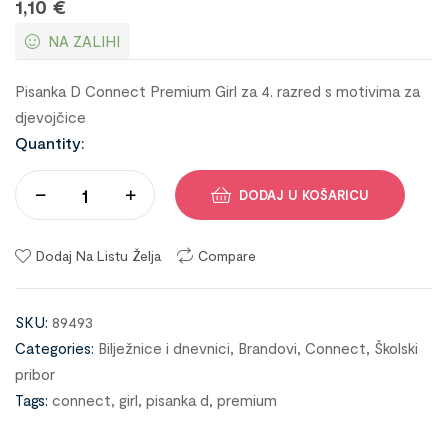
1,10
€
NA ZALIHI
Pisanka D Connect Premium Girl za 4. razred s motivima za
djevojčice
Quantity:
DODAJ U KOŠARICU
Dodaj Na Listu Želja
Compare
SKU:
89493
Categories:
Bilježnice i dnevnici
,
Brandovi
,
Connect
,
Školski
pribor
Tags:
connect
,
girl
,
pisanka d
,
premium