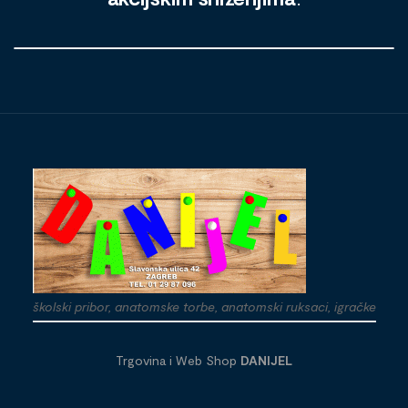
školski pribor, anatomske torbe, anatomski ruksaci, igračke
Trgovina i Web Shop
DANIJEL