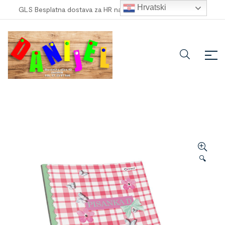
Hrvatski
GLS Besplatna dostava za HR narudžbe veće od
100,00 €
!
🔍