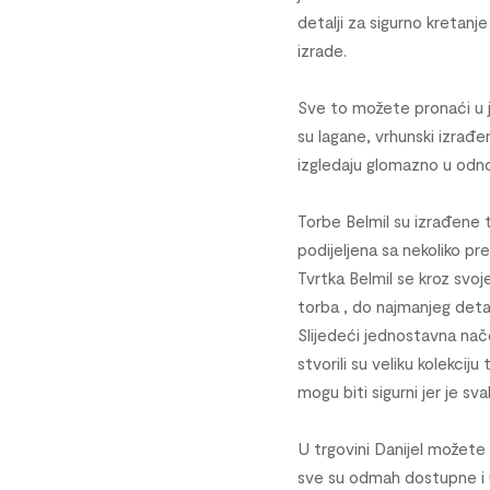
detalji za sigurno kretanj
izrade.
Sve to možete pronaći u 
su lagane, vrhunski izrađe
izgledaju glomazno u odnos
Torbe Belmil su izrađene t
podijeljena sa nekoliko preg
Tvrtka Belmil se kroz svoj
torba , do najmanjeg detalj
Slijedeći jednostavna nače
stvorili su veliku kolekcij
mogu biti sigurni jer je sv
U trgovini Danijel možete
sve su odmah dostupne i u