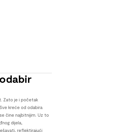
 odabir
t. Zato je i početak
o. Sve kreće od odabira
 se čine najbitnijim. Uz to
đnog dijela,
avati, reflektirajući