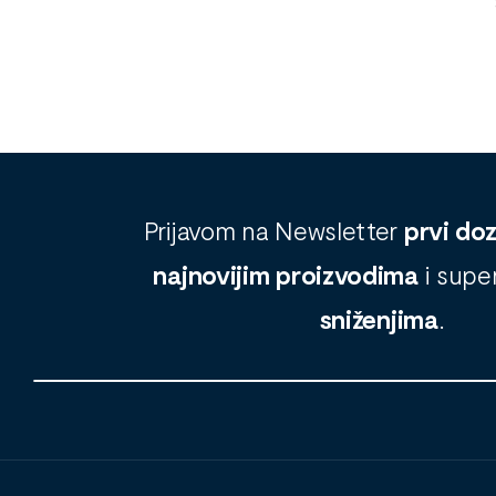
Na zalihi
Na zal
29,99
€
39,90
€
Prijavom na Newsletter
prvi do
najnovijim proizvodima
i supe
sniženjima
.