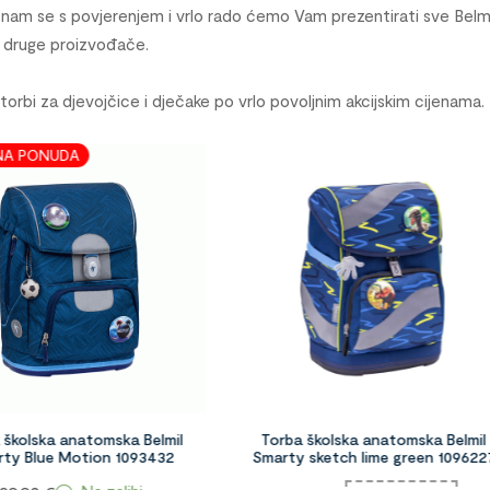
 nam se s povjerenjem i vrlo rado ćemo Vam prezentirati sve Belmi
a druge proizvođače.
 torbi za djevojčice i dječake po vrlo povoljnim akcijskim cijenama.
POSEBNA
a Belmil
Torba školska anatomska Belmil
Torba š
093432
Smarty sketch lime green 1096227
Clas