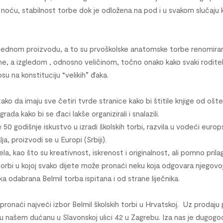
e noću, stabilnost torbe dok je odložena na pod i u svakom slučaju
jednom proizvodu, a to su prvoškolske anatomske torbe renomiran
ne, a izgledom , odnosno veličinom, točno onako kako svaki roditelj 
u na konstituciju “velikih” đaka.
ako da imaju sve četiri tvrde stranice kako bi štitile knjige od ošt
rada kako bi se đaci lakše organizirali i snalazili.
e 50 godišnje iskustvo u izradi školskih torbi, razvila u vodeći eur
a, proizvodi se u Europi (Srbiji).
la, kao što su kreativnost, iskrenost i originalnost, ali pomno pri
u torbi u kojoj svako dijete može pronaći neku koja odgovara njegovoj
aka odabrana Belmil torba ispitana i od strane liječnika.
 pronaći najveći izbor Belmil školskih torbi u Hrvatskoj. Uz prod
 našem dućanu u Slavonskoj ulici 42 u Zagrebu. Iza nas je dugogodi