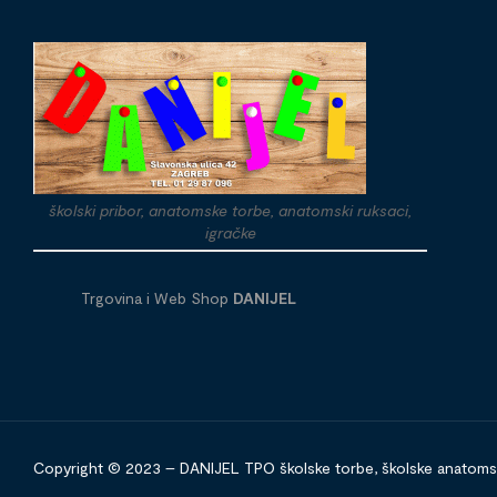
školski pribor, anatomske torbe, anatomski ruksaci,
igračke
Trgovina i Web Shop
DANIJEL
Copyright © 2023 – DANIJEL TPO školske torbe, školske anatomske