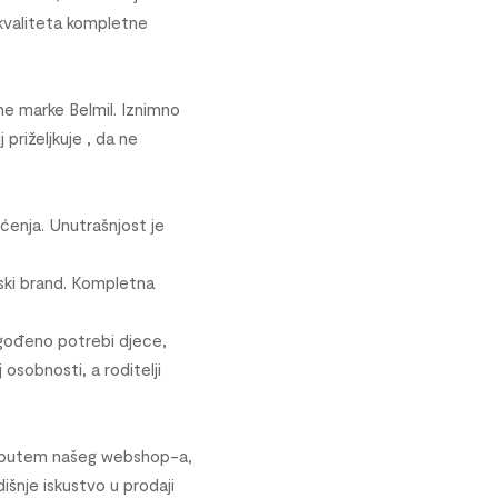
 kvaliteta kompletne
e marke Belmil. Iznimno
priželjkuje , da ne
ećenja. Unutrašnjost je
opski brand. Kompletna
lagođeno potrebi djece,
 osobnosti, a roditelji
aju putem našeg webshop-a,
šnje iskustvo u prodaji