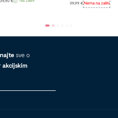
ihi
2
39,99
€
Nema na zalihi
znajte
sve o
r
akcijskim