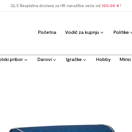
GLS Besplatna dostava za HR narudžbe veće od
100,00 €
!
Početna
Vodič za kupnju
Politike
lski pribor
Darovi
Igračke
Hobby
Miris