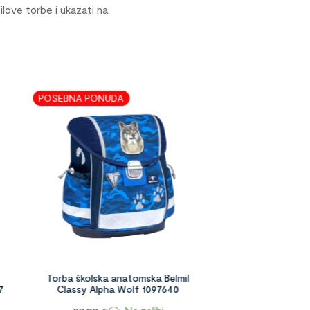
love torbe i ukazati na
 PONUDA
kolska anatomska Belmil
sy Alpha Wolf 1097640