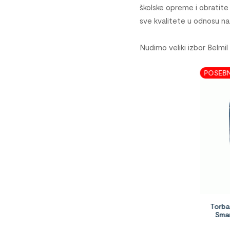
školske opreme i obratite
sve kvalitete u odnosu n
Nudimo veliki izbor Belmil
POSEBNA PONUDA
POSEBNA PONUDA
Torba školska anatomska Belmil
Torba školska anatomsk
Classy Bulldozer 1097643
Smarty Blue Motion 1