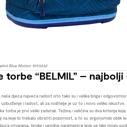
elmil Blue Motion 1093432
torbe “BELMIL” – najbolji
naša djeca najveća radost isto tako su i velika briga i odgovornos
 uzbuđenje i radost, ali za roditelje je uz to i novo veliko iskustv
 torba je prvi veliki zadatak. Težina i veličina su dva kriterija koja
ji na koje bi trebalo obratiti pozornost, a to su :ergonomski oblik le
oća otvaranja, široke i ugodne naramenice koje se lako mogu podeš