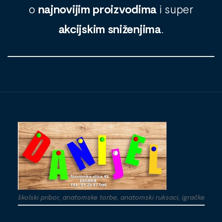
o
najnovijim proizvodima
i super
akcijskim sniženjima
.
školski pribor, anatomske torbe, anatomski ruksaci, igračke