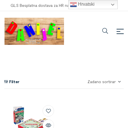
Hrvatski
GLS Besplatna dostava za HR narudžbe veće od
100,00 €
!
Filter