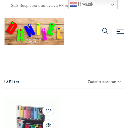
Hrvatski
GLS Besplatna dostava za HR narudžbe veće od
100,00 €
!
Filter