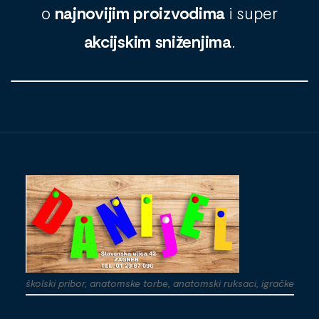
o
najnovijim proizvodima
i super
akcijskim sniženjima
.
školski pribor, anatomske torbe, anatomski ruksaci, igračke