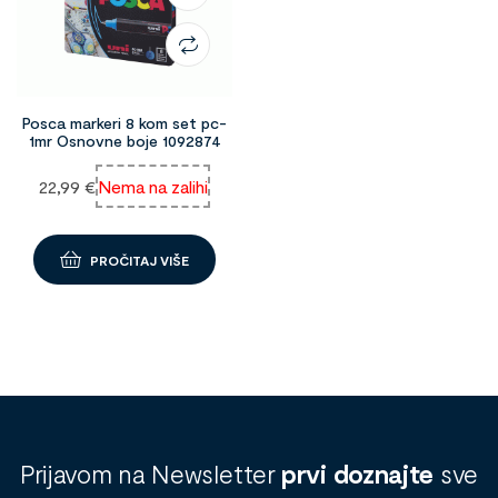
Posca markeri 8 kom set pc-
1mr Osnovne boje 1092874
22,99
€
Nema na zalihi
PROČITAJ VIŠE
Prijavom na Newsletter
prvi doznajte
sve