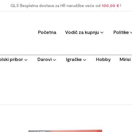
GLS Besplatna dostava za HR narudžbe veće od
100,00 €
!
Početna
Vodič za kupnju
Politike
lski pribor
Darovi
Igračke
Hobby
Miris