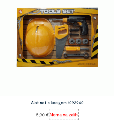
Alat set s kacigom 1092940
5,90
€
Nema na zalihi