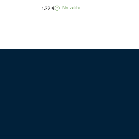
Na zalihi
1,99
€