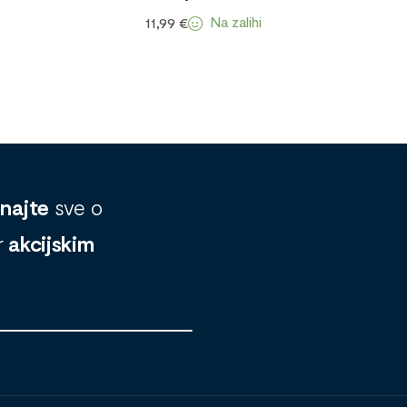
Na zalihi
11,99
€
znajte
sve o
r
akcijskim