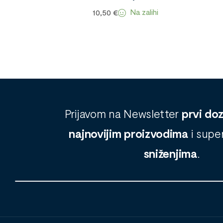
Na zalihi
10,50
€
Prijavom na Newsletter
prvi do
najnovijim proizvodima
i supe
sniženjima
.