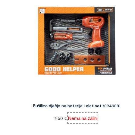
Bušilica dječja na baterije i alat set 1094988
7,50
€
Nema na zalihi