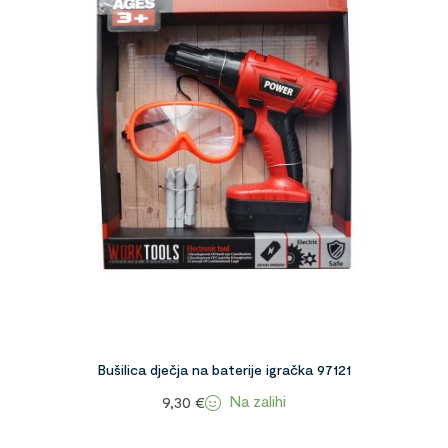
Bušilica dječja na baterije igračka 97121
Na zalihi
9,30
€