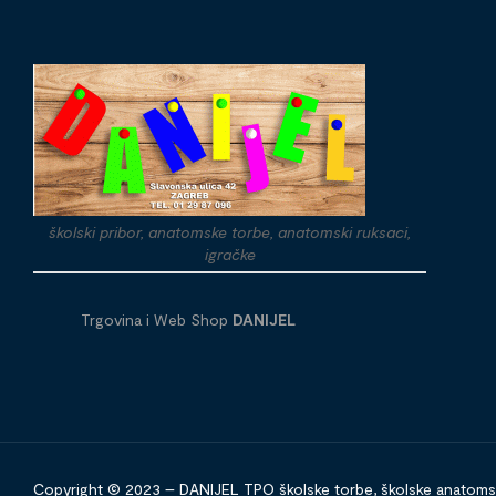
školski pribor, anatomske torbe, anatomski ruksaci,
igračke
Trgovina i Web Shop
DANIJEL
Copyright © 2023 – DANIJEL TPO školske torbe, školske anatomske