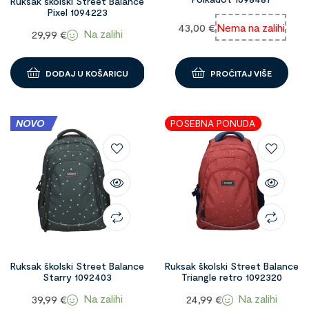
Ruksak školski Street Balance
Pixel 1094223
43,00
€
Nema na zalihi
Na zalihi
29,99
€
DODAJ U KOŠARICU
PROČITAJ VIŠE
NOVO
POSEBNA PONUDA
Ruksak školski Street Balance
Ruksak školski Street Balance
Starry 1092403
Triangle retro 1092320
Na zalihi
Na zalihi
39,99
€
24,99
€