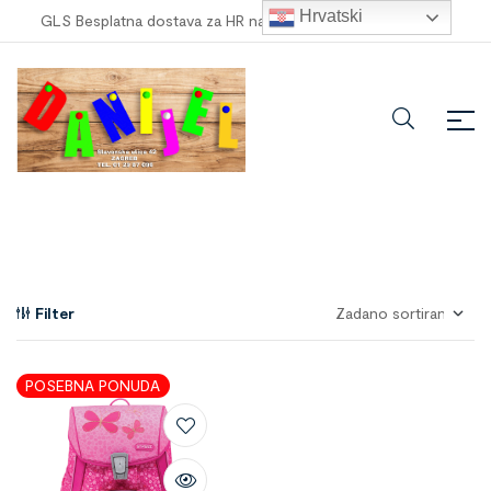
Hrvatski
GLS Besplatna dostava za HR narudžbe veće od
100,00 €
!
Filter
POSEBNA PONUDA