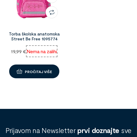
Torba školska anatomska
Street Be Free 1095774
19,99
€
Nema na zalihi
PROČITAJ VIŠE
Prijavom na Newsletter
prvi doznajte
sve