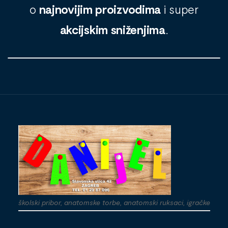
o
najnovijim proizvodima
i super
akcijskim sniženjima
.
školski pribor, anatomske torbe, anatomski ruksaci, igračke