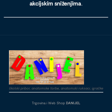
akcijskim sniženjima
.
školski pribor, anatomske torbe, anatomski ruksaci, igračke
Trgovina i Web Shop
DANIJEL