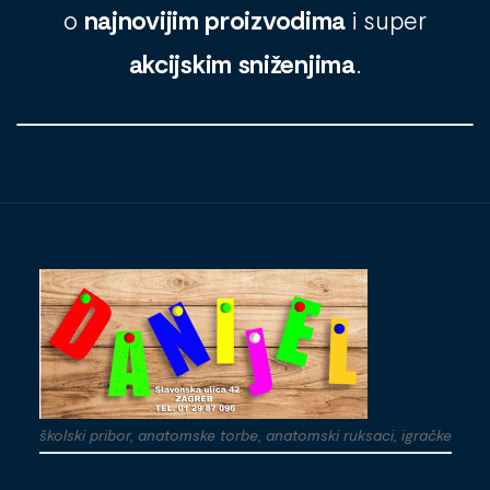
o
najnovijim proizvodima
i super
akcijskim sniženjima
.
školski pribor, anatomske torbe, anatomski ruksaci, igračke