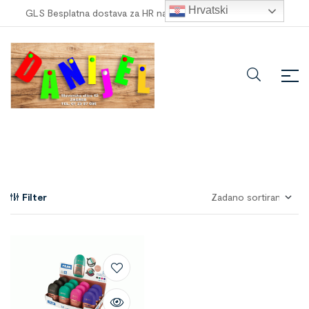
Hrvatski
GLS Besplatna dostava za HR narudžbe veće od
100,00 €
!
Filter