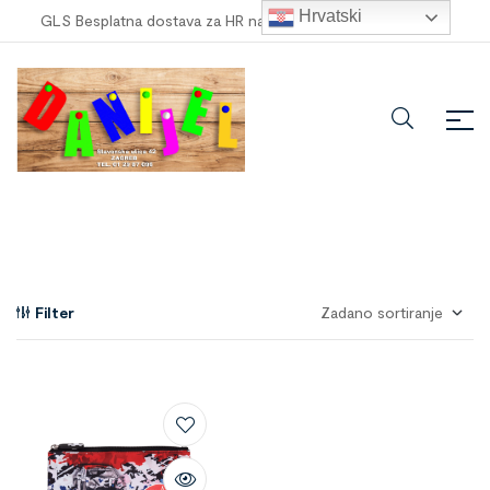
Hrvatski
GLS Besplatna dostava za HR narudžbe veće od
100,00 €
!
Filter