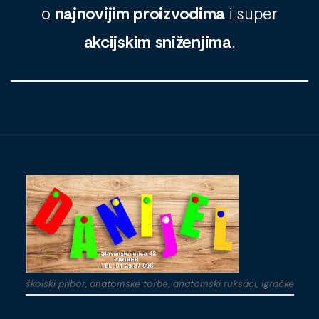
o
najnovijim proizvodima
i super
akcijskim sniženjima
.
školski pribor, anatomske torbe, anatomski ruksaci, igračke