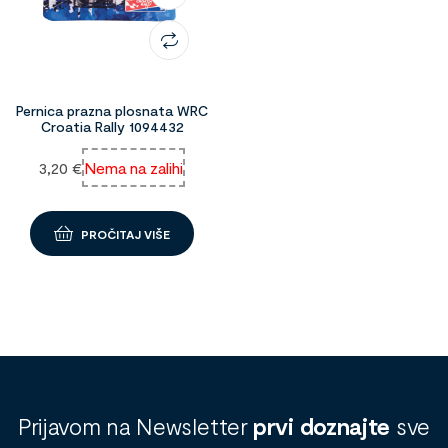
Pernica prazna plosnata WRC
Croatia Rally 1094432
3,20
€
Nema na zalihi
PROČITAJ VIŠE
Prijavom na Newsletter
prvi doznajte
sve