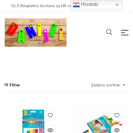
Hrvatski
GLS Besplatna dostava za HR narudžbe veće od
100,00 €
!
Filter