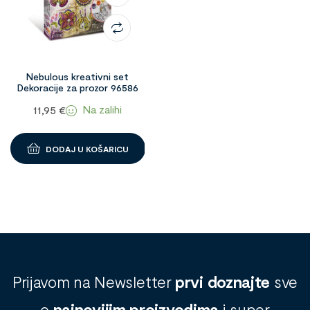
Nebulous kreativni set
Dekoracije za prozor 96586
Na zalihi
11,95
€
DODAJ U KOŠARICU
Prijavom na Newsletter
prvi doznajte
sve
o
najnovijim proizvodima
i super