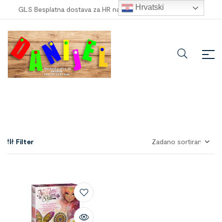
Hrvatski
GLS Besplatna dostava za HR narudžbe veće od
100,00 €
!
Filter