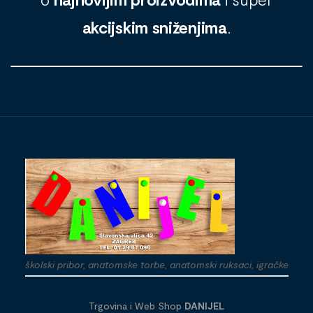
akcijskim sniženjima
.
školski pribor, anatomske torbe, anatomski ruksaci, igračke
Trgovina i Web Shop
DANIJEL