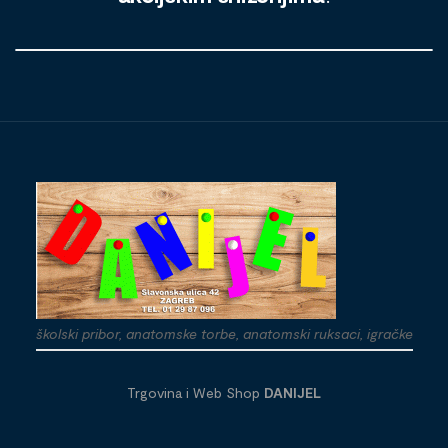
školski pribor, anatomske torbe, anatomski ruksaci, igračke
Trgovina i Web Shop
DANIJEL