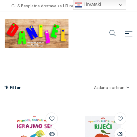
Hrvatski
GLS Besplatna dostava za HR narudžbe veće od
100,00 €
!
Filter