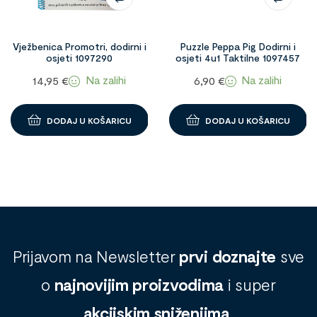
Vježbenica Promotri, dodirni i
Puzzle Peppa Pig Dodirni i
osjeti 1097290
osjeti 4u1 Taktilne 1097457
Na zalihi
Na zalihi
14,95
€
6,90
€
DODAJ U KOŠARICU
DODAJ U KOŠARICU
Prijavom na Newsletter
prvi doznajte
sve
o
najnovijim proizvodima
i super
akcijskim sniženjima
.