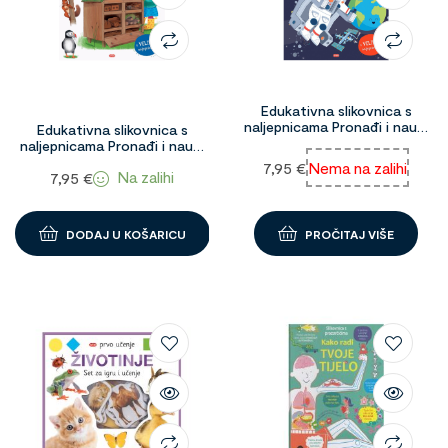
Edukativna slikovnica s
naljepnicama Pronađi i nauči
Edukativna slikovnica s
Svemir 1096053
naljepnicama Pronađi i nauči
Priroda 1096052
7,95
€
Nema na zalihi
Na zalihi
7,95
€
DODAJ U KOŠARICU
PROČITAJ VIŠE