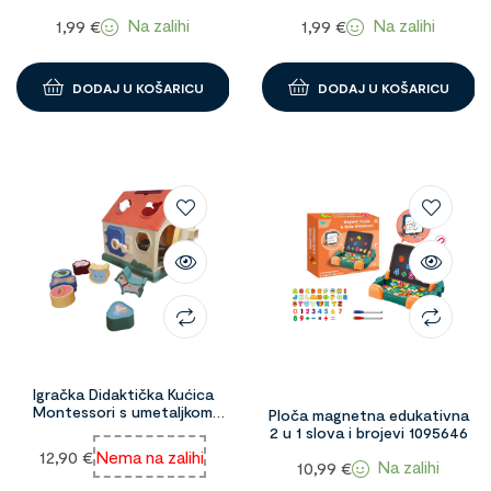
Na zalihi
Na zalihi
1,99
€
1,99
€
DODAJ U KOŠARICU
DODAJ U KOŠARICU
Igračka Didaktička Kućica
Montessori s umetaljkom
Ploča magnetna edukativna
1093562
2 u 1 slova i brojevi 1095646
12,90
€
Nema na zalihi
Na zalihi
10,99
€