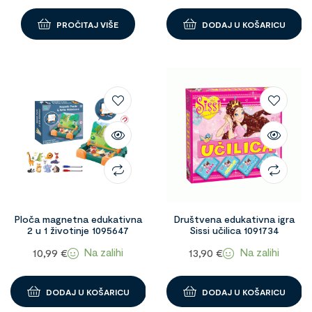
PROČITAJ VIŠE
DODAJ U KOŠARICU
Ploča magnetna edukativna
Društvena edukativna igra
2 u 1 životinje 1095647
Sissi učilica 1091734
Na zalihi
Na zalihi
10,99
€
13,90
€
DODAJ U KOŠARICU
DODAJ U KOŠARICU