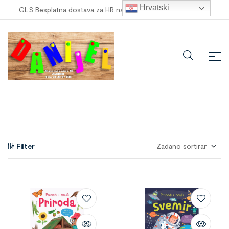
Hrvatski
GLS Besplatna dostava za HR narudžbe veće od
100,00 €
!
Filter