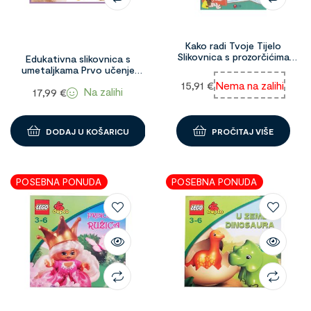
Kako radi Tvoje Tijelo
Slikovnica s prozorčićima
Edukativna slikovnica s
96684
umetaljkama Prvo učenje
Životinje 94231
15,91
€
Nema na zalihi
Na zalihi
17,99
€
DODAJ U KOŠARICU
PROČITAJ VIŠE
POSEBNA PONUDA
POSEBNA PONUDA