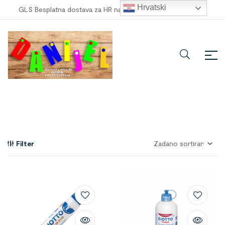
Hrvatski
GLS Besplatna dostava za HR narudžbe veće od
100,00 €
!
Filter