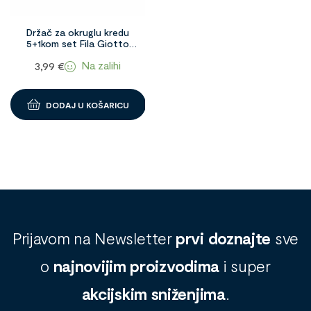
Držač za okruglu kredu
5+1kom set Fila Giotto
1098190
Na zalihi
3,99
€
DODAJ U KOŠARICU
Prijavom na Newsletter
prvi doznajte
sve
o
najnovijim proizvodima
i super
akcijskim sniženjima
.