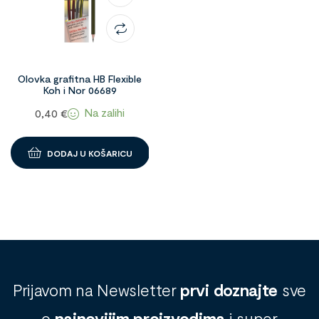
Olovka grafitna HB Flexible
Koh i Nor 06689
Na zalihi
0,40
€
DODAJ U KOŠARICU
Prijavom na Newsletter
prvi doznajte
sve
o
najnovijim proizvodima
i super