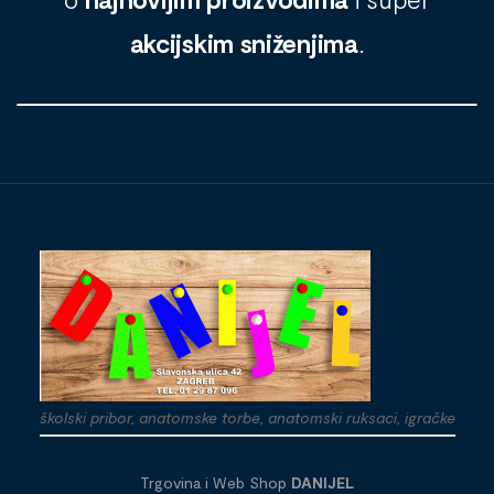
akcijskim sniženjima
.
školski pribor, anatomske torbe, anatomski ruksaci, igračke
Trgovina i Web Shop
DANIJEL