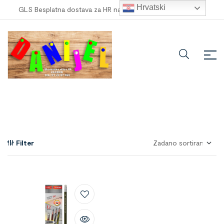
Hrvatski
GLS Besplatna dostava za HR narudžbe veće od
100,00 €
!
Filter