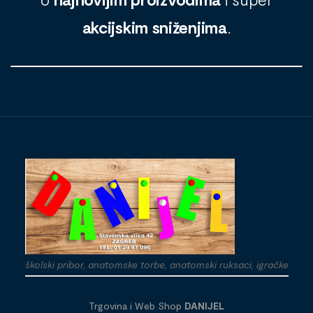
akcijskim sniženjima
.
školski pribor, anatomske torbe, anatomski ruksaci, igračke
Trgovina i Web Shop
DANIJEL