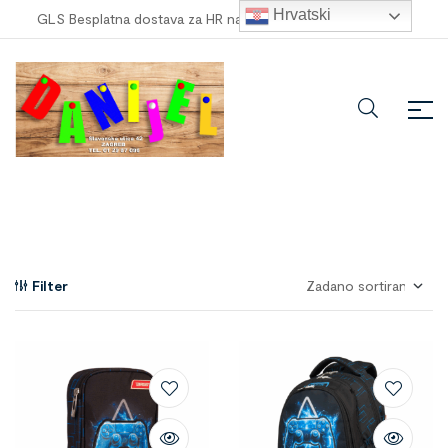
Hrvatski
GLS Besplatna dostava za HR narudžbe veće od
100,00 €
!
Filter