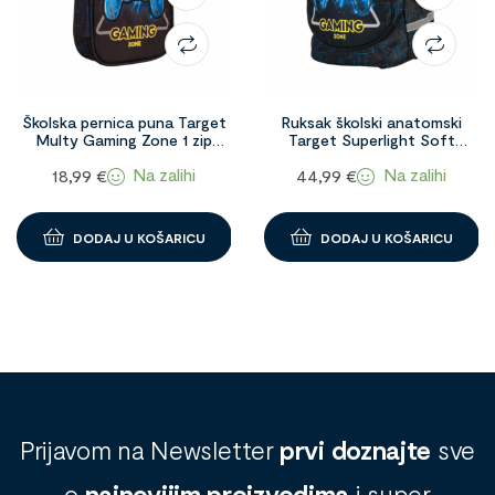
Školska pernica puna Target
Ruksak školski anatomski
Multy Gaming Zone 1 zip
Target Superlight Soft
1098664
Gaming Zone 1098053
Na zalihi
Na zalihi
18,99
€
44,99
€
DODAJ U KOŠARICU
DODAJ U KOŠARICU
Prijavom na Newsletter
prvi doznajte
sve
o
najnovijim proizvodima
i super