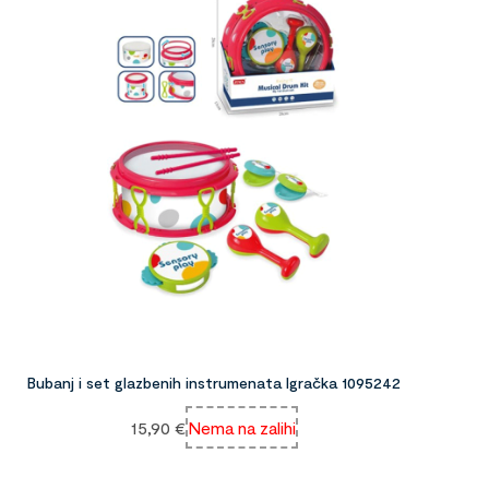
Bubanj i set glazbenih instrumenata Igračka 1095242
15,90
€
Nema na zalihi