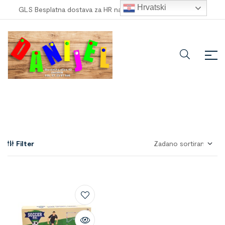
Hrvatski
GLS Besplatna dostava za HR narudžbe veće od
100,00 €
!
Filter