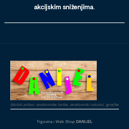
akcijskim sniženjima
.
školski pribor, anatomske torbe, anatomski ruksaci, igračke
Trgovina i Web Shop
DANIJEL